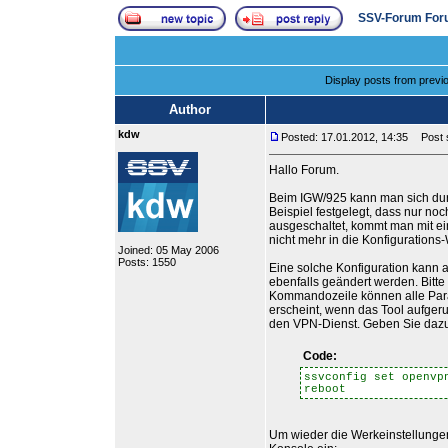
SSV-Forum For
Display posts from previ
Author
kdw
Posted: 17.01.2012, 14:35
Post s
Hallo Forum.
Beim IGW/925 kann man sich durc
Beispiel festgelegt, dass nur n
ausgeschaltet, kommt man mit ei
nicht mehr in die Konfigurations
Joined: 05 May 2006
Posts: 1550
Eine solche Konfiguration kann 
ebenfalls geändert werden. Bitt
Kommandozeile können alle Param
erscheint, wenn das Tool aufger
den VPN-Dienst. Geben Sie dazu 
Code:
ssvconfig set openvp
reboot
Um wieder die Werkeinstellungen