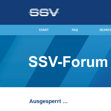
START
FAQ
SEARC
Ausgesperrt …