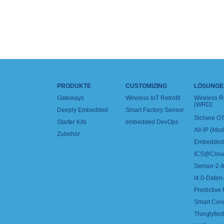
PRODUKTE
CUSTOMIZING
LÖSUNGE
Gateways
Wireless IoT Retrofit
Wireless 
(WRD)
Deeply Embedded
Smart Factory Sensor
Sichere OT
Starter Kits
embedded DevOps
All-IP (Mo
Zubehör
Embedded 
ICS@Clou
Sensor-2-I
I4.0-Daten-
Predictive
Smart Con
Thinglyfied 