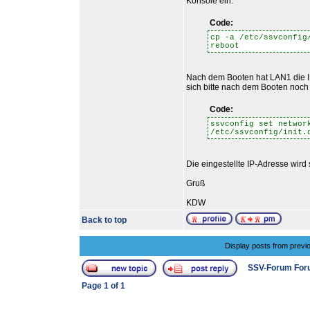
Konsole ein:
Code:
cp -a /etc/ssvconfig
reboot
Nach dem Booten hat LAN1 die IP
sich bitte nach dem Booten noch 
Code:
ssvconfig set networ
/etc/ssvconfig/init.
Die eingestellte IP-Adresse wird so
Gruß
KDW
Back to top
Display posts from previ
SSV-Forum For
Page
1
of
1