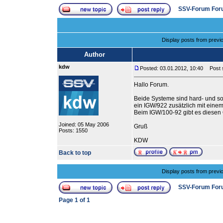
SSV-Forum For
Display posts from previ
Author
kdw
Posted: 03.01.2012, 10:40
Post s
Hallo Forum.
Beide Systeme sind hard- und s
ein IGW/922 zusätzlich mit ein
Beim IGW/100-92 gibt es diesen 
Joined: 05 May 2006
Gruß
Posts: 1550
KDW
Back to top
Display posts from previ
SSV-Forum For
Page
1
of
1