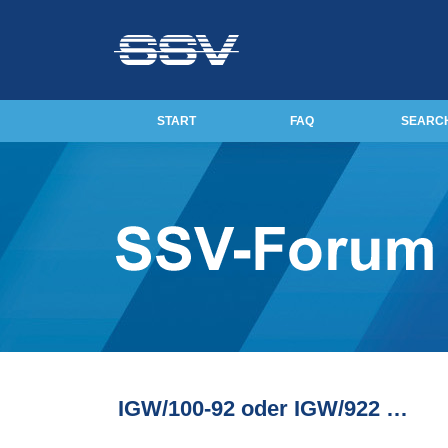
START
FAQ
SEARC
IGW/100-92 oder IGW/922 …