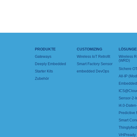
PRODUKTE
CUSTOMIZING
LÖSUNGE
Gateways
Wireless IoT Retrofit
Wireless 
(WRD)
Deeply Embedded
Smart Factory Sensor
Sichere OT
Starter Kits
embedded DevOps
All-IP (Mo
Zubehör
Embedded 
ICS@Clou
Sensor-2-I
I4.0-Daten-
Predictive
Smart Con
Thinglyfied 
VHPready