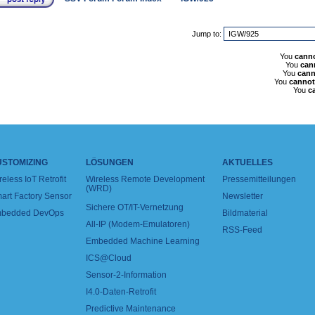
Jump to:
You
cann
You
can
You
cann
You
cannot
You
c
USTOMIZING
LÖSUNGEN
AKTUELLES
reless IoT Retrofit
Wireless Remote Development
Pressemitteilungen
(WRD)
art Factory Sensor
Newsletter
Sichere OT/IT-Vernetzung
bedded DevOps
Bildmaterial
All-IP (Modem-Emulatoren)
RSS-Feed
Embedded Machine Learning
ICS@Cloud
Sensor-2-Information
I4.0-Daten-Retrofit
Predictive Maintenance