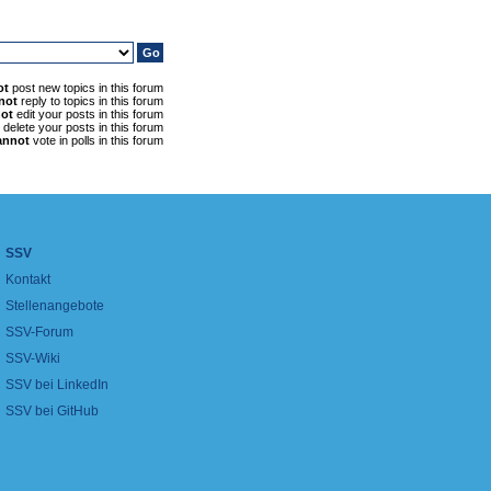
ot
post new topics in this forum
not
reply to topics in this forum
ot
edit your posts in this forum
delete your posts in this forum
annot
vote in polls in this forum
SSV
Kontakt
Stellenangebote
SSV-Forum
SSV-Wiki
SSV bei LinkedIn
SSV bei GitHub