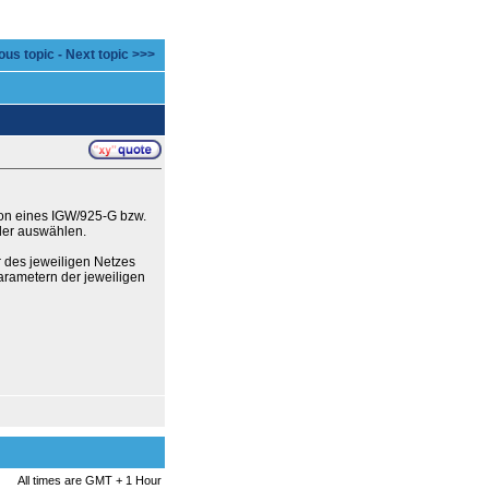
ous topic
-
Next topic >>>
ion eines IGW/925-G bzw.
der auswählen.
 des jeweiligen Netzes
arametern der jeweiligen
All times are GMT + 1 Hour