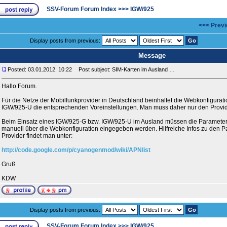
SSV-Forum Forum Index
>>>
IGW/925
<<< Previ
Display posts from previous:
Message
Posted: 03.01.2012, 10:22
Post subject: SIM-Karten im Ausland …
Hallo Forum.
Für die Netze der Mobilfunkprovider in Deutschland beinhaltet die Webkonfigurat
IGW/925-U die entsprechenden Voreinstellungen. Man muss daher nur den Provi
Beim Einsatz eines IGW/925-G bzw. IGW/925-U im Ausland müssen die Parameter
manuell über die Webkonfiguration eingegeben werden. Hilfreiche Infos zu den P
Provider findet man unter:
http://code.google.com/p/cyanogenmod/wiki/APNlist
Gruß
KDW
Display posts from previous:
SSV-Forum Forum Index
>>>
IGW/925