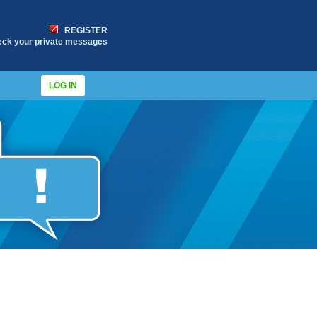
REGISTER
eck your private messages
LOG IN