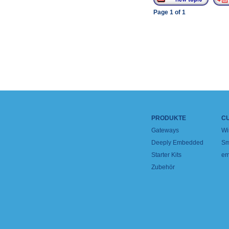
Page
1
of
1
PRODUKTE
C
Gateways
Wi
Deeply Embedded
Sm
Starter Kits
em
Zubehör