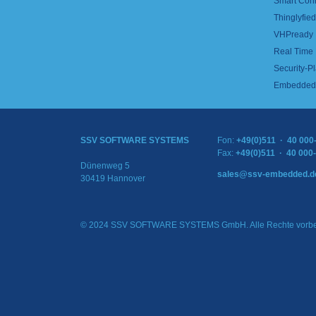
Smart Con
Thinglyfied 
VHPready
Real Time
Security-Pl
Embedded 
SSV SOFTWARE SYSTEMS
Fon:
+49(0)511 · 40 000
Fax:
+49(0)511 · 40 000
Dünenweg 5
sales@ssv-embedded.d
30419 Hannover
© 2024 SSV SOFTWARE SYSTEMS GmbH. Alle Rechte vorbe