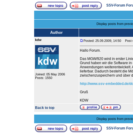
SSV-Forum For
Display posts from previ
Author
kdw
Posted: 25.09.2009, 14:50
Post s
Hallo Forum.
Das MGW/920 wird in erster Linie
Grund haben wir die Software in 
Anwendungen weiterentwickelt. 
lieferbar. Dadurch besteht die M
Joined: 05 May 2006
zwischenzuspeichern und über de
Posts: 1550
http://www.ssv-embedded.de/
Gruß
KDW
Back to top
Display posts from previ
SSV-Forum For