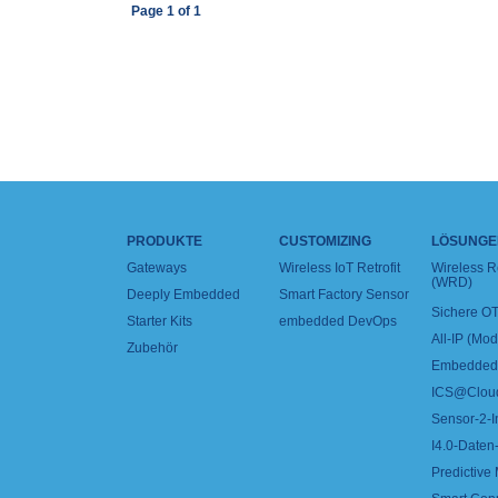
Page
1
of
1
PRODUKTE
CUSTOMIZING
LÖSUNGE
Gateways
Wireless IoT Retrofit
Wireless 
(WRD)
Deeply Embedded
Smart Factory Sensor
Sichere OT
Starter Kits
embedded DevOps
All-IP (Mo
Zubehör
Embedded 
ICS@Clou
Sensor-2-I
I4.0-Daten-
Predictive