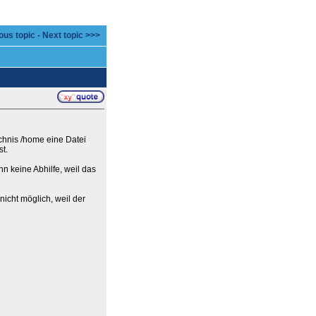
ous topic
-
Next topic >>>
chnis /home eine Datei
t.
 keine Abhilfe, weil das
nicht möglich, weil der