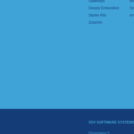
Gateways
Wi
Deeply Embedded
Sm
Starter Kits
em
Zubehör
SSV SOFTWARE SYSTEM
Dünenweg 5