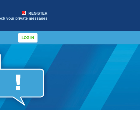
REGISTER
eck your private messages
LOG IN