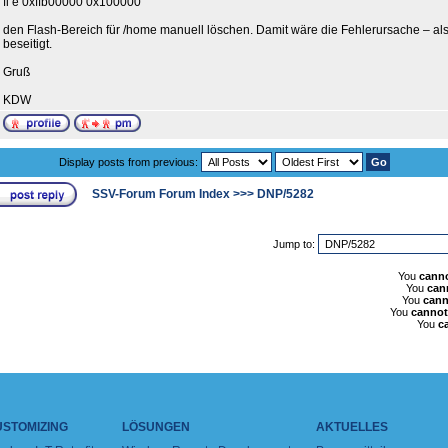
fl e 0xffb00000 0x100000
den Flash-Bereich für /home manuell löschen. Damit wäre die Fehlerursache – also
beseitigt.
Gruß
KDW
Display posts from previous:
SSV-Forum Forum Index
>>>
DNP/5282
Jump to:
You
cann
You
can
You
cann
You
cannot
You
c
USTOMIZING
LÖSUNGEN
AKTUELLES