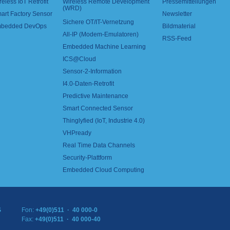
reless IoT Retrofit
Wireless Remote Development
Pressemitteilungen
(WRD)
art Factory Sensor
Newsletter
Sichere OT/IT-Vernetzung
bedded DevOps
Bildmaterial
All-IP (Modem-Emulatoren)
RSS-Feed
Embedded Machine Learning
ICS@Cloud
Sensor-2-Information
I4.0-Daten-Retrofit
Predictive Maintenance
Smart Connected Sensor
Thinglyfied (IoT, Industrie 4.0)
VHPready
Real Time Data Channels
Security-Plattform
Embedded Cloud Computing
S
Fon:
+49(0)511 · 40 000-0
Fax:
+49(0)511 · 40 000-40