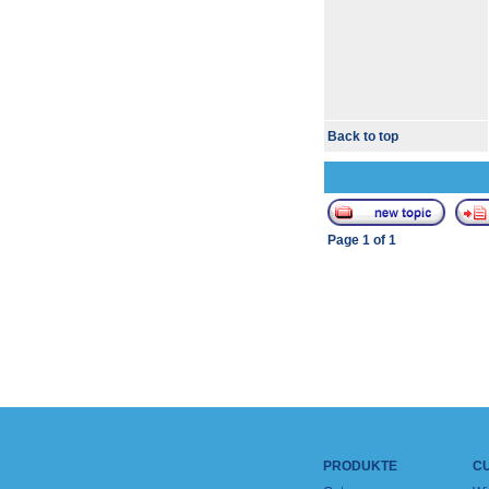
Back to top
Page
1
of
1
PRODUKTE
C