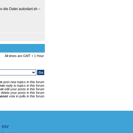
 die Datei autostart.sh –
All times are GMT + 1 Hour
ot
post new topics in this forum
not
reply to topics in this forum
ot
edit your posts in this forum
delete your posts in this forum
annot
vote in polls in this forum
SSV