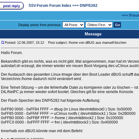
SSV-Forum Forum Index
>>>
DNP/5282
<<< Previ
Display posts from previous:
Message
Posted: 12.06.2007, 15:12
Post subject: /home von dBUG aus manuell löschen
Hallo Forum.
Bekanntlich gibt es nichts, was es nicht gibt. Mal angenommen, man hat im Verzei
autostart.sh erzeugt, die immer wieder ein neuen Boot-Vorgang des uClinux auslös
Der Austausch des gesamten Linux-Image über den Boot Loader dBUG schafft dann
Verzeichnis /home dadurch nicht verändert wird.
Eine Telnet-Sitzung – um die fehlerhafte Datei zu korrigieren oder zu löschen – ist 
DIL/NetPC ja immer wieder sofort bootet. Gleiches gilt für eine serielle Konsole.
Der Flash-Speicher des DNP/5282 hat folgende Aufteilung:
0xFF80 0000 - 0xFF84 FFFF -> dbug (in Linux /dev/mtdblock0 ) Size: 0x50000
0xFF85 0000 - 0xFFAF FFFF -> uClinux rootfs ( /dev/mtdblock1 ) Size: 0x2B0000
0xFFB0 0000 - 0xFFBF FFFF -> /home ( /dev/mtdblock2 ) Size: 0x100000
0xFFC0 0000 - 0xFFFF FFFF -> frei ( /dev/mtdblock3 ) Size: 0x400000
Innerhalb von dBUG könnte man mit dem Befehl: