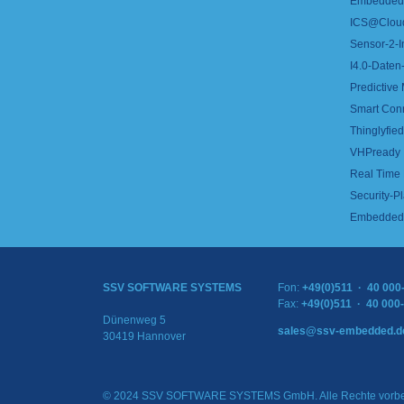
Embedded 
ICS@Clou
Sensor-2-I
I4.0-Daten-
Predictive
Smart Con
Thinglyfied 
VHPready
Real Time
Security-Pl
Embedded 
SSV SOFTWARE SYSTEMS
Fon:
+49(0)511 · 40 000
Fax:
+49(0)511 · 40 000
Dünenweg 5
sales@ssv-embedded.d
30419 Hannover
© 2024 SSV SOFTWARE SYSTEMS GmbH. Alle Rechte vorbe