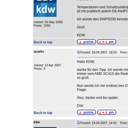
Temperaturen und Schaltzustände
ist mit praktisch jedem DIL/NetP
Ich würde den DNP/9200 benutzen.
Joined: 05 May 2006
Posts: 1550
Gruß
KDW
Back to top
quarks
Posted: 18.04.2007, 19:03
Post su
Hallo KDW,
Joined: 12 Apr 2007
Posts: 3
danke für den Tipp. Ich werde mi
immer vom AMD SC410 die Rede, a
so groß.
Nun werde ich mir erstmal den 
Frage.
Also, danke und bis später.
Dirk
Back to top
kdw
Posted: 19.04.2007, 14:33
Post su