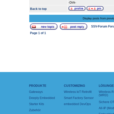
-Dirk-
Back to top
Display posts from previ
SSV-Forum For
Page
1
of
1
PRODUKTE
CUSTOMIZING
LÖSUNGE
Gateways
Wireless IoT Retrofit
Wireless 
(WRD)
Deeply Embedded
Smart Factory Sensor
Sichere OT
Starter Kits
embedded DevOps
All-IP (Mo
Zubehör