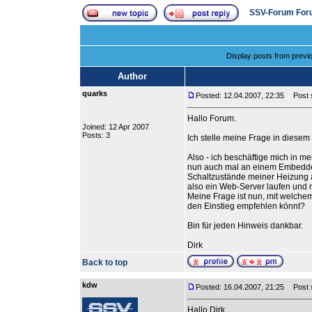
SSV-Forum For
Display posts from previ
Author
quarks
Posted: 12.04.2007, 22:35
Post su
Hallo Forum.
Joined: 12 Apr 2007
Posts: 3
Ich stelle meine Frage in diesem
Also - ich beschäftige mich in me
nun auch mal an einem Embedde
Schaltzustände meiner Heizung 
also ein Web-Server laufen und 
Meine Frage ist nun, mit welchem 
den Einstieg empfehlen könnt?
Bin für jeden Hinweis dankbar.
Dirk
Back to top
kdw
Posted: 16.04.2007, 21:25
Post s
Hallo Dirk.