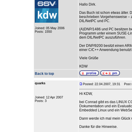
Hallo Dirk.
Das Buch ist schon etwas älter. 
beschrieben Vorgehensweise – z
DIL/NetPC und PC.
Joined: 05 May 2006
(A)DNP/1486 und PC besitzen bei
Posts: 1550
Programm unter einem SUSE-Linu
dem DIL/NetPC auszuführen.
Der DNP/9200 besitzt einen ARM
einer C/C++ Anwendung benutzt 
Viele Grüße
KDW
Back to top
quarks
Posted: 22.04.2007, 19:31
Post su
Hi KDW,
Joined: 12 Apr 2007
Posts: 3
bei Conrad gibt es das LINUX CO
Dokumentation und ein Evaluatio
Embedded Linux und ein WebServe
Dann werde ich mal mein Glück 
Danke für die Hinweise.