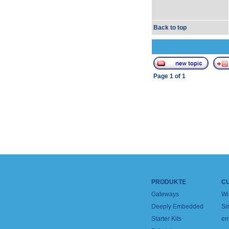
Back to top
Page
1
of
1
PRODUKTE
C
Gateways
Wi
Deeply Embedded
Sm
Starter Kits
em