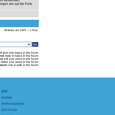
gen verwenden.
eigen wie auf die Ports
All times are GMT + 1 Hour
ot
post new topics in this forum
not
reply to topics in this forum
ot
edit your posts in this forum
delete your posts in this forum
annot
vote in polls in this forum
SSV
Kontakt
Stellenangebote
SSV-Forum