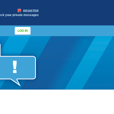
REGISTER
eck your private messages
LOG IN