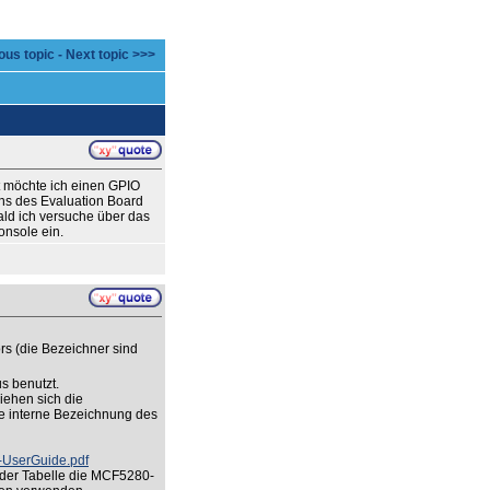
ous topic
-
Next topic >>>
 möchte ich einen GPIO
Pins des Evaluation Board
ald ich versuche über das
onsole ein.
rs (die Bezeichner sind
s benutzt.
iehen sich die
ie interne Bezeichnung des
-UserGuide.pdf
n der Tabelle die MCF5280-