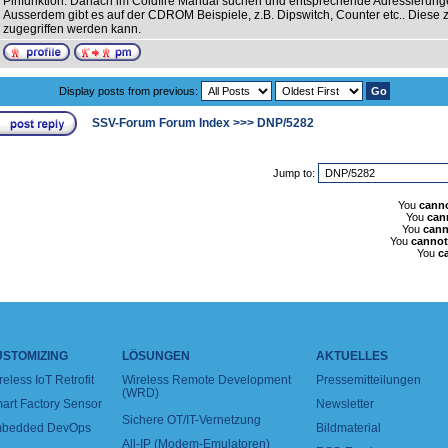
Pinfunktion. Danach im Coldfire Manual suchen und entsprechende Adressierun
Ausserdem gibt es auf der CDROM Beispiele, z.B. Dipswitch, Counter etc.. Diese z
zugegriffen werden kann.
Display posts from previous:
SSV-Forum Forum Index
>>>
DNP/5282
Jump to:
You
cann
You
can
You
cann
You
cannot
You
c
USTOMIZING
LÖSUNGEN
AKTUELLES
reless IoT Retrofit
Wireless Remote Development
Pressemitteilungen
(WRD)
art Factory Sensor
Newsletter
Sichere OT/IT-Vernetzung
bedded DevOps
Bildmaterial
All-IP (Modem-Emulatoren)