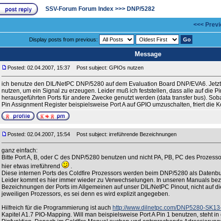
SSV-Forum Forum Index
>>>
DNP/5282
<<< Previ
Display posts from previous:
Message
Posted: 02.04.2007, 15:37
Post subject: GPIOs nutzen
ich benutze den DIL/NetPC DNP/5280 auf dem Evaluation Board DNP/EVA6. Jetzt
nutzen, um ein Signal zu erzeugen. Leider muß ich feststellen, dass alle auf die 
herausgeführten Ports für andere Zwecke genutzt werden (data transfer bus). Sob
Pin Assignment Register beispielsweise Port A auf GPIO umzuschalten, friert die K
Posted: 02.04.2007, 15:54
Post subject: irreführende Bezeichnungen
ganz einfach:
Bitte Port A, B, oder C des DNP/5280 benutzen und nicht PA, PB, PC des Prozesso
hier etwas irreführend
.
Diese internen Ports des Coldfire Prozessors werden beim DNP/5280 als Datenbu
Leider kommt es hier immer wieder zu Verwechselungen. In unseren Manuals bez
Bezeichnungen der Ports im Allgemeinen auf unser DIL/NetPC Pinout, nicht auf d
jeweiligen Prozessors, es sei denn es wird explizit angegeben.
Hilfreich für die Programmierung ist auch
http://www.dilnetpc.com/DNP5280-SK13
Kapitel A1.7 PIO-Mapping. Will man beispielsweise Port A Pin 1 benutzen, steht i