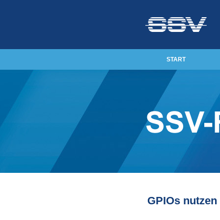
START
GPIOs nutzen