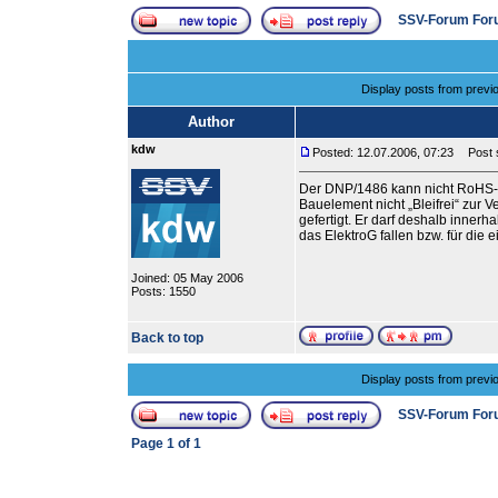
SSV-Forum For
Display posts from previ
Author
kdw
Posted: 12.07.2006, 07:23
Post s
Der DNP/1486 kann nicht RoHS-kon
Bauelement nicht „Bleifrei“ zur 
gefertigt. Er darf deshalb inner
das ElektroG fallen bzw. für die 
Joined: 05 May 2006
Posts: 1550
Back to top
Display posts from previ
SSV-Forum For
Page
1
of
1