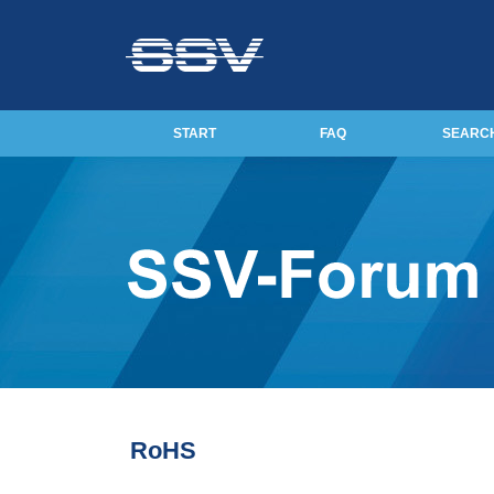
START
FAQ
SEARC
RoHS