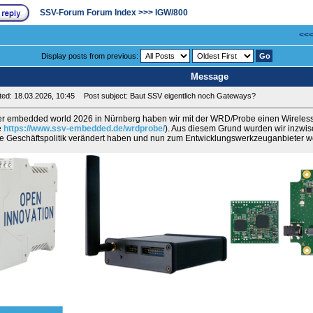
SSV-Forum Forum Index
>>>
IGW/800
<<<
Display posts from previous:
Message
ed: 18.03.2026, 10:45
Post subject: Baut SSV eigentlich noch Gateways?
er embedded world 2026 in Nürnberg haben wir mit der WRD/Probe einen Wireles
e
https://www.ssv-embedded.de/wrdprobe/
). Aus diesem Grund wurden wir inzwis
e Geschäftspolitik verändert haben und nun zum Entwicklungswerkzeuganbieter w