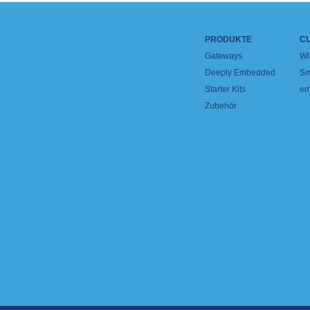
PRODUKTE
C
Gateways
Wi
Deeply Embedded
Sm
Starter Kits
em
Zubehör