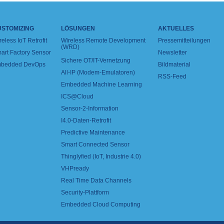
USTOMIZING
LÖSUNGEN
AKTUELLES
reless IoT Retrofit
Wireless Remote Development
Pressemitteilungen
(WRD)
art Factory Sensor
Newsletter
Sichere OT/IT-Vernetzung
bedded DevOps
Bildmaterial
All-IP (Modem-Emulatoren)
RSS-Feed
Embedded Machine Learning
ICS@Cloud
Sensor-2-Information
I4.0-Daten-Retrofit
Predictive Maintenance
Smart Connected Sensor
Thinglyfied (IoT, Industrie 4.0)
VHPready
Real Time Data Channels
Security-Plattform
Embedded Cloud Computing