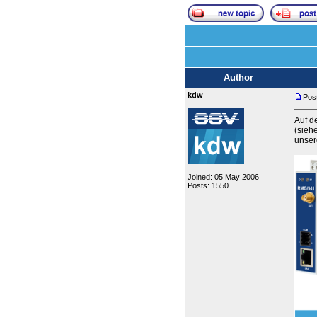
Author
kdw
Post
Auf d
(sieh
unser
Joined: 05 May 2006
Posts: 1550