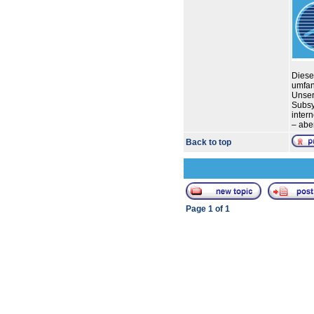
Diese
umfan
Unser
Subsy
inter
– abe
Back to top
Page
1
of
1