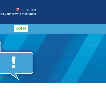
REGISTER
eck your private messages
LOG IN