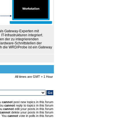
als Gateway-Experten mit
-Infrastrukturen integriert.
en der zu integrierenden
ardware-Schnittstellen der
uch die WRD/Probe ist ein Gateway
All times are GMT + 1 Hour
u
cannot
post new topics in this forum
You
cannot
reply to topics in this forum
ou
cannot
edit your posts in this forum
cannot
delete your posts in this forum
You
cannot
vote in polls in this forum