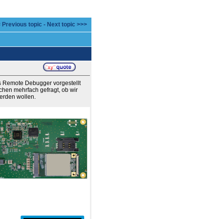
 Previous topic
-
Next topic >>>
s Remote Debugger vorgestellt
chen mehrfach gefragt, ob wir
erden wollen.