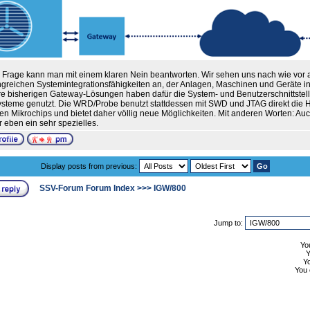
 Frage kann man mit einem klaren Nein beantworten. Wir sehen uns nach wie vor 
greichen Systemintegrationsfähigkeiten an, der Anlagen, Maschinen und Geräte in IT
e bisherigen Gateway-Lösungen haben dafür die System- und Benutzerschnittstell
steme genutzt. Die WRD/Probe benutzt stattdessen mit SWD und JTAG direkt die H
nen Mikrochips und bietet daher völlig neue Möglichkeiten. Mit anderen Worten: A
r eben ein sehr spezielles.
Display posts from previous:
SSV-Forum Forum Index
>>>
IGW/800
Jump to:
Yo
Y
You