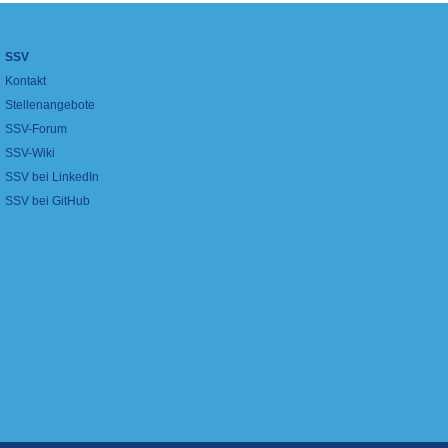
SSV
Kontakt
Stellenangebote
SSV-Forum
SSV-Wiki
SSV bei LinkedIn
SSV bei GitHub