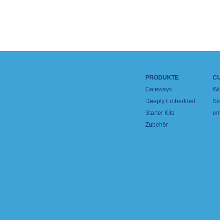
PRODUKTE
C
Gateways
Wi
Deeply Embedded
Sm
Starter Kits
em
Zubehör