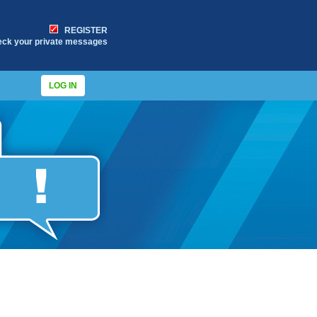
REGISTER
eck your private messages
LOG IN