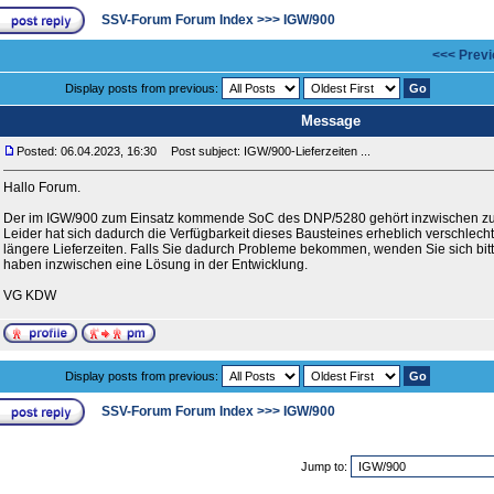
SSV-Forum Forum Index
>>>
IGW/900
<<< Previ
Display posts from previous:
Message
Posted: 06.04.2023, 16:30
Post subject: IGW/900-Lieferzeiten ...
Hallo Forum.
Der im IGW/900 zum Einsatz kommende SoC des DNP/5280 gehört inzwischen zur
Leider hat sich dadurch die Verfügbarkeit dieses Bausteines erheblich verschlechte
längere Lieferzeiten. Falls Sie dadurch Probleme bekommen, wenden Sie sich bitt
haben inzwischen eine Lösung in der Entwicklung.
VG KDW
Display posts from previous:
SSV-Forum Forum Index
>>>
IGW/900
Jump to: