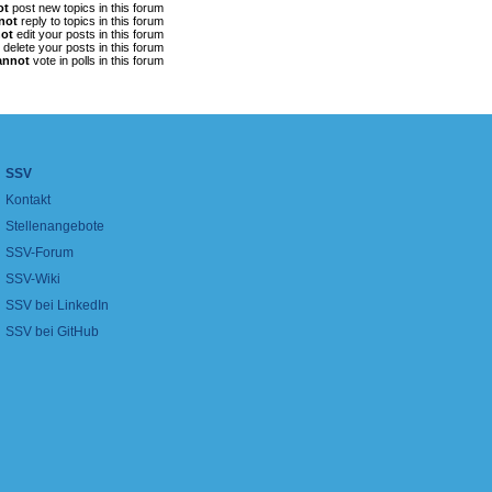
ot
post new topics in this forum
not
reply to topics in this forum
ot
edit your posts in this forum
delete your posts in this forum
annot
vote in polls in this forum
SSV
Kontakt
Stellenangebote
SSV-Forum
SSV-Wiki
SSV bei LinkedIn
SSV bei GitHub