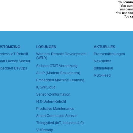
You
cann
You
can
You
cann
You
cannot
You
c
USTOMIZING
LÖSUNGEN
AKTUELLES
reless IoT Retrofit
Wireless Remote Development
Pressemitteilungen
(WRD)
art Factory Sensor
Newsletter
Sichere OT/IT-Vernetzung
bedded DevOps
Bildmaterial
All-IP (Modem-Emulatoren)
RSS-Feed
Embedded Machine Learning
ICS@Cloud
Sensor-2-Information
I4.0-Daten-Retrofit
Predictive Maintenance
Smart Connected Sensor
Thinglyfied (IoT, Industrie 4.0)
VHPready