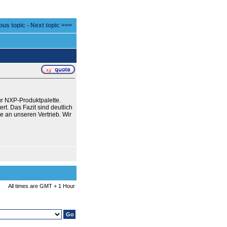
ous topic
-
Next topic >>>
 NXP-Produktpalette.
rt. Das Fazit sind deutlich
e an unseren Vertrieb. Wir
All times are GMT + 1 Hour