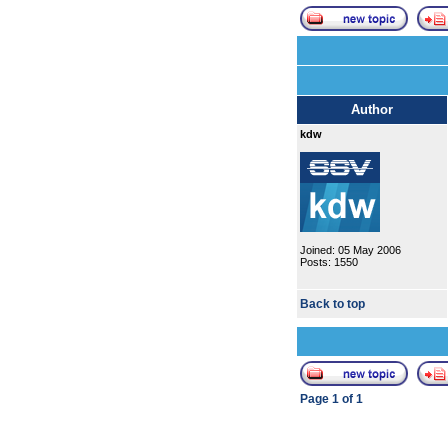
Author
kdw
Joined: 05 May 2006
Posts: 1550
Back to top
Page
1
of
1