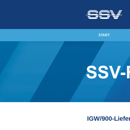
START
IGW/900-Liefer