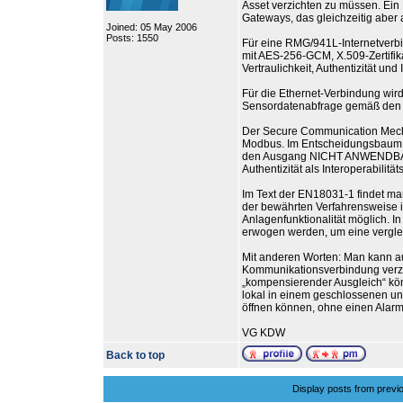
Asset verzichten zu müssen. Ein
Gateways, das gleichzeitig aber 
Joined: 05 May 2006
Posts: 1550
Für eine RMG/941L-Internetverbi
mit AES-256-GCM, X.509-Zertifika
Vertraulichkeit, Authentizität und 
Für die Ethernet-Verbindung wird
Sensordatenabfrage gemäß den Mo
Der Secure Communication Mechan
Modbus. Im Entscheidungsbaum z
den Ausgang NICHT ANWENDBAR. I
Authentizität als Interoperabilit
Im Text der EN18031-1 findet m
der bewährten Verfahrensweise i
Anlagenfunktionalität möglich.
erwogen werden, um eine vergleic
Mit anderen Worten: Man kann auf 
Kommunikationsverbindung verzich
„kompensierender Ausgleich“ kö
lokal in einem geschlossenen un
öffnen können, ohne einen Alar
VG KDW
Back to top
Display posts from previ