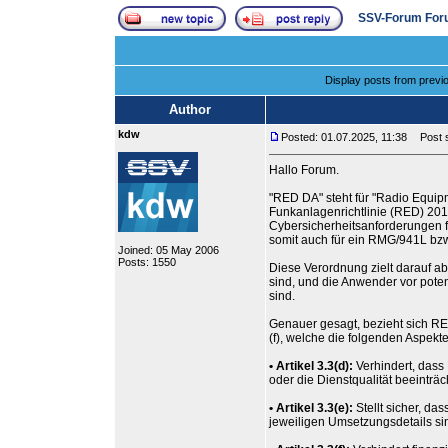
SSV-Forum For
Display posts from previ
Author
kdw
Posted: 01.07.2025, 11:38
Post s
Hallo Forum.
"RED DA" steht für "Radio Equipm
Funkanlagenrichtlinie (RED) 201
Cybersicherheitsanforderungen fü
somit auch für ein RMG/941L b
Joined: 05 May 2006
Posts: 1550
Diese Verordnung zielt darauf ab
sind, und die Anwender vor poten
sind.
Genauer gesagt, bezieht sich RED 
(f), welche die folgenden Aspekte
• Artikel 3.3(d):
Verhindert, das
oder die Dienstqualität beeinträ
• Artikel 3.3(e):
Stellt sicher, d
jeweiligen Umsetzungsdetails si