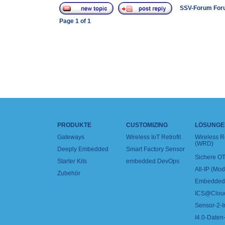
SSV-Forum For
Page
1
of
1
PRODUKTE
CUSTOMIZING
LÖSUNGE
Gateways
Wireless IoT Retrofit
Wireless 
(WRD)
Deeply Embedded
Smart Factory Sensor
Sichere OT
Starter Kits
embedded DevOps
All-IP (Mo
Zubehör
Embedded 
ICS@Clou
Sensor-2-I
I4.0-Daten-