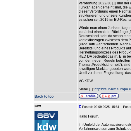
Verordnung 2022/30 [1] und der 
Funkanlagen gemeint sind, die wi
dieser Verordnung einen Rechtss
strukturieren und unsere Kunden 
es schon seit 2019 im EU-Rechtsr
Würde man einen Juristen fragen,
zunächst einmal die Rückfrage „N
Deutschland steht da schon eine 
kontextbezogen zwischen dem Pr
(ProdHaftG) entscheiden. Nach P
Bereitstellung eines Produkts a
Herstellungsprozess des Produkt
RED DA bedeutet das m. E. in bei
von den neuen Regeln betroffen 
Thema „Produktsicherheit“), sind 
jeweiligen Markt angeboten wurd
Urteil zu dieser Fragstellung, da
VG KDW
Siehe [1]:
https://eur-lex.europ
Back to top
kdw
Posted: 02.09.2025, 15:31
Post s
Hallo Forum.
Im Umfeld der Automatisierungste
Verfahrensweisen zum Schutz der 