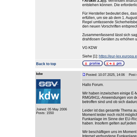
• Artikel 3.3(f):
Verhindert finan
entstehen können. Die erforderl
Für Hersteller bedeutet dies, da
erfüllen, um sie ab dem 1. Augu
Regel umfassende Sicherheitsbe
den neuen Vorschriften entsprec
Zusammenfassend lässt sich sagen
drahtlosen Geräten zu erhöhen u
VG KDW
Siehe [1]:
https://eur-lex.europ
Back to top
kdw
Posted: 10.07.2025, 14:06
Post s
Hallo Forum.
Wir haben inzwischen einige E-
RMG/941L-Anwendungen von den 
betroffen sind und ob sich dad
Joined: 05 May 2006
Leider ist das gesamte Thema au
Posts: 1550
Moment leider noch nicht möglich 
Funkanlage im Sinne der EU-Rich
haben. Insofern gelten auf jeden 
Wir beschäftigen uns im Moment n
Internet verbundene Funkanlagen