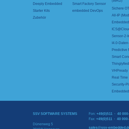
(WRD)
Deeply Embedded
Smart Factory Sensor
Sichere OT
Starter Kits
embedded DevOps
All-IP (Mo
Zubehör
Embedded 
ICS@Clou
Sensor-2-I
I4.0-Daten-
Predictive
Smart Con
Thinglyfied 
VHPready
Real Time
Security-Pl
Embedded 
SSV SOFTWARE SYSTEMS
Fon:
+49(0)511 · 40 000
Fax:
+49(0)511 · 40 000
Dünenweg 5
sales@ssv-embedded.d