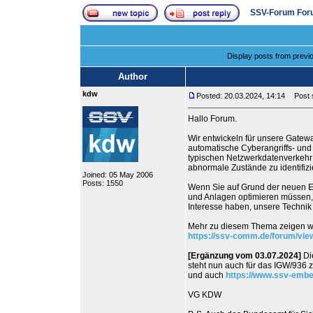
SSV-Forum For
Display posts from previ
Author
kdw
Posted: 20.03.2024, 14:14
Post s
Hallo Forum.
Wir entwickeln für unsere Gatew
automatische Cyberangriffs- und
typischen Netzwerkdatenverkehr 
abnormale Zustände zu identifizi
Joined: 05 May 2006
Posts: 1550
Wenn Sie auf Grund der neuen E
und Anlagen optimieren müssen, k
Interesse haben, unsere Technik 
Mehr zu diesem Thema zeigen wi
https://ssv-comm.de/forum/vie
[Ergänzung vom 03.07.2024]
Di
steht nun auch für das IGW/936 
und auch
https://www.ssv-embe
VG KDW