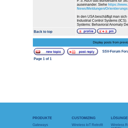
P. S. Auch das Bundesamt für Sic
auseinander. Siehe
https://www
News/Meldungen/Orientierungs
In den USA beschäftigt man sich 
Industrial Control Systems (ICS)
Systems: Behavioral Anomaly Det
Back to top
Display posts from previ
SSV-Forum For
Page
1
of
1
PRODUKTE
CUSTOMIZING
LÖSUNGE
Gateways
Wireless IoT Retrofit
Wireless 