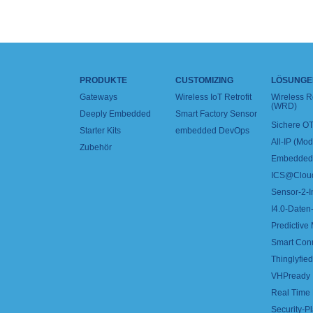
PRODUKTE
CUSTOMIZING
LÖSUNGE
Gateways
Wireless IoT Retrofit
Wireless 
(WRD)
Deeply Embedded
Smart Factory Sensor
Sichere OT
Starter Kits
embedded DevOps
All-IP (Mo
Zubehör
Embedded 
ICS@Clou
Sensor-2-I
I4.0-Daten-
Predictive
Smart Con
Thinglyfied 
VHPready
Real Time
Security-Pl