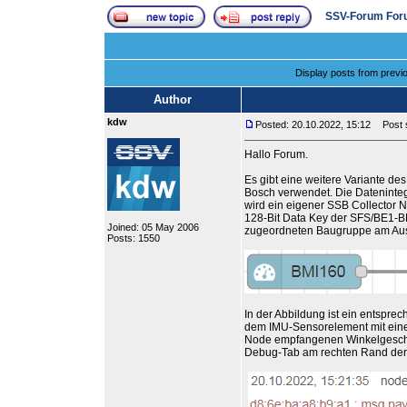
SSV-Forum For
Display posts from previ
Author
kdw
Posted: 20.10.2022, 15:12
Post s
Hallo Forum.
Es gibt eine weitere Variante de
Bosch verwendet. Die Dateninteg
wird ein eigener SSB Collector 
128-Bit Data Key der SFS/BE1-BM
Joined: 05 May 2006
zugeordneten Baugruppe am Au
Posts: 1550
In der Abbildung ist ein entspre
dem IMU-Sensorelement mit ein
Node empfangenen Winkelgeschw
Debug-Tab am rechten Rand der