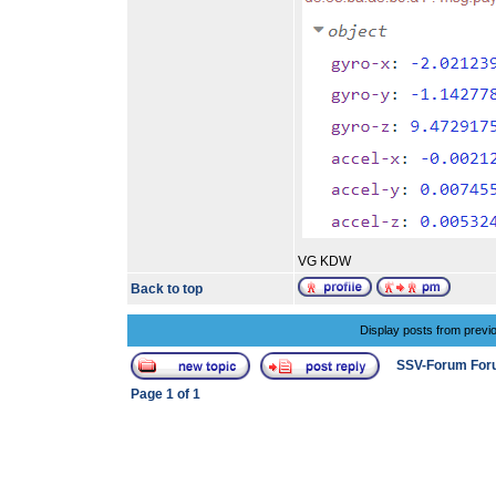
VG KDW
Back to top
Display posts from previ
SSV-Forum For
Page
1
of
1