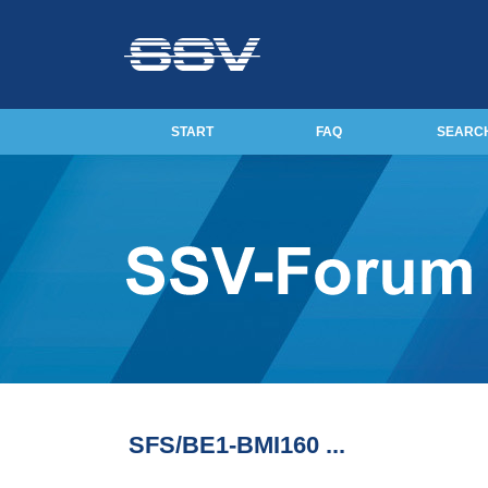
START
FAQ
SEARC
SFS/BE1-BMI160 ...