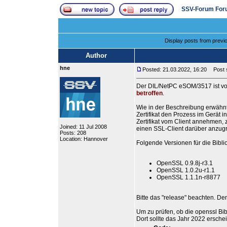
SSV-Forum For
Display posts from previ
Author
hne
Posted: 21.03.2022, 16:20
Post s
Der DIL/NetPC eSOM/3517 ist v
betroffen
.
Wie in der Beschreibung erwähnt 
Zertifikat den Prozess im Gerät i
Zertifikat vom Client annehmen,
Joined: 11 Jul 2008
einen SSL-Client darüber anzugrei
Posts: 208
Location: Hannover
Folgende Versionen für die Bibl
OpenSSL 0.9.8j-r3.1
OpenSSL 1.0.2u-r1.1
OpenSSL 1.1.1n-r8877
Bitte das "release" beachten. D
Um zu prüfen, ob die openssl Bibl
Dort sollte das Jahr 2022 erschei