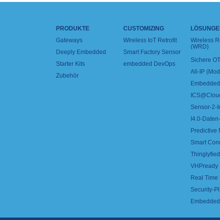
PRODUKTE
CUSTOMIZING
LÖSUNGE
Gateways
Wireless IoT Retrofit
Wireless 
(WRD)
Deeply Embedded
Smart Factory Sensor
Sichere OT
Starter Kits
embedded DevOps
All-IP (Mo
Zubehör
Embedded 
ICS@Clou
Sensor-2-I
I4.0-Daten-
Predictive
Smart Con
Thinglyfied 
VHPready
Real Time
Security-Pl
Embedded 