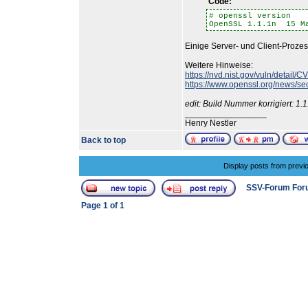
Code:
# openssl version
OpenSSL 1.1.1n 15 M
Einige Server- und Client-Proze
Weitere Hinweise:
https://nvd.nist.gov/vuln/detail
https://www.openssl.org/news/se
edit: Build Nummer korrigiert: 1.
_________________
Henry Nestler
Back to top
Display posts from previ
SSV-Forum For
Page
1
of
1