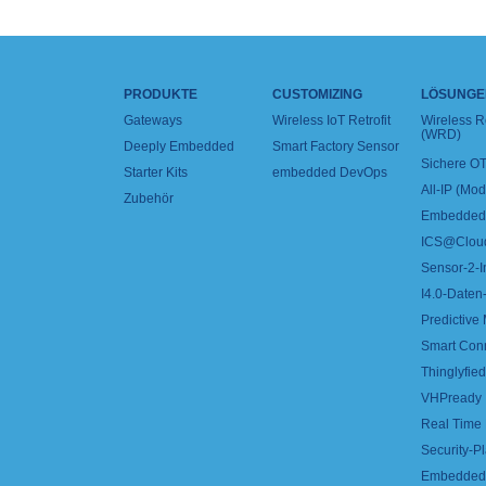
PRODUKTE
CUSTOMIZING
LÖSUNGE
Gateways
Wireless IoT Retrofit
Wireless 
(WRD)
Deeply Embedded
Smart Factory Sensor
Sichere OT
Starter Kits
embedded DevOps
All-IP (Mo
Zubehör
Embedded 
ICS@Clou
Sensor-2-I
I4.0-Daten-
Predictive
Smart Con
Thinglyfied 
VHPready
Real Time
Security-Pl
Embedded 