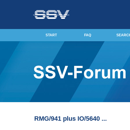
START
FAQ
SEARC
RMG/941 plus IO/5640 ...