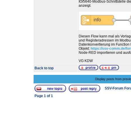
IO/5640-Modbus-Schnittstelle d
anzeigt.
Diesen Flow kann mal als Vorlag
und Registeradressen im Modbus
Datenkonvertierung im Function N
Objekt:
https://ssv-comm.de/fo
Node-RED importieren und ausf
VG KDW
Back to top
Display posts from previ
SSV-Forum For
Page
1
of
1