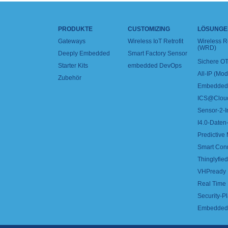
PRODUKTE
CUSTOMIZING
LÖSUNGE
Gateways
Wireless IoT Retrofit
Wireless 
(WRD)
Deeply Embedded
Smart Factory Sensor
Sichere OT
Starter Kits
embedded DevOps
All-IP (Mo
Zubehör
Embedded 
ICS@Clou
Sensor-2-I
I4.0-Daten-
Predictive
Smart Con
Thinglyfied 
VHPready
Real Time
Security-Pl
Embedded 