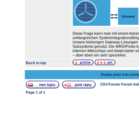
Diese Frage kann man mit einem klaren
umfangreichen Systemintegrationsfähigke
Unsere bisherigen Gateway-Lösungen ha
Subsysteme genutzt. Die WRD/Probe ben
internen Mikrochips und bietet daher v
– aber eben ein sehr spezielles.
Back to top
Display posts from previ
SSV-Forum Forum Ind
Page
1
of
1