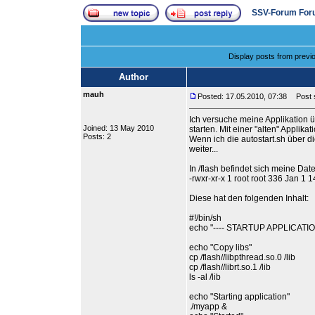
SSV-Forum For
Display posts from previ
Author
mauh
Posted: 17.05.2010, 07:38
Post su
Ich versuche meine Applikation 
Joined: 13 May 2010
starten. Mit einer "alten" Applikat
Posts: 2
Wenn ich die autostart.sh über di
weiter...
In /flash befindet sich meine Datei
-rwxr-xr-x 1 root root 336 Jan 1 1
Diese hat den folgenden Inhalt:
#!/bin/sh
echo "---- STARTUP APPLICATION
echo "Copy libs"
cp /flash//libpthread.so.0 /lib
cp /flash//librt.so.1 /lib
ls -al /lib
echo "Starting application"
./myapp &