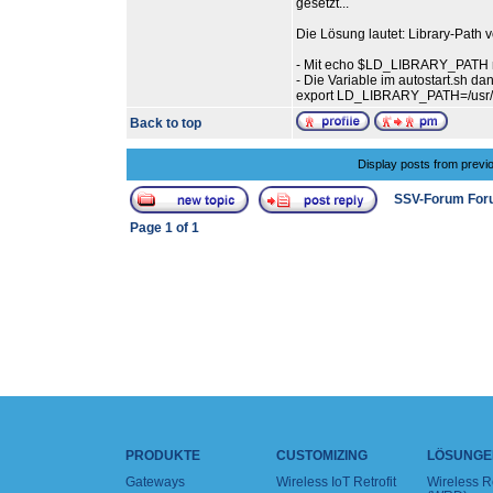
gesetzt...
Die Lösung lautet: Library-Path 
- Mit echo $LD_LIBRARY_PATH na
- Die Variable im autostart.sh 
export LD_LIBRARY_PATH=/usr/loca
Back to top
Display posts from previ
SSV-Forum For
Page
1
of
1
PRODUKTE
CUSTOMIZING
LÖSUNGE
Gateways
Wireless IoT Retrofit
Wireless 