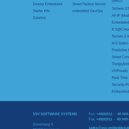
(WRD)
Deeply Embedded
Smart Factory Sensor
Sichere OT
Starter Kits
embedded DevOps
All-IP (Mo
Zubehör
Embedded 
ICS@Clou
Sensor-2-I
I4.0-Daten-
Predictive
Smart Con
Thinglyfied 
VHPready
Real Time
Security-Pl
Embedded 
SSV SOFTWARE SYSTEMS
Fon:
+49(0)511 · 40 000
Fax:
+49(0)511 · 40 000
Dünenweg 5
sales@ssv-embedded.d