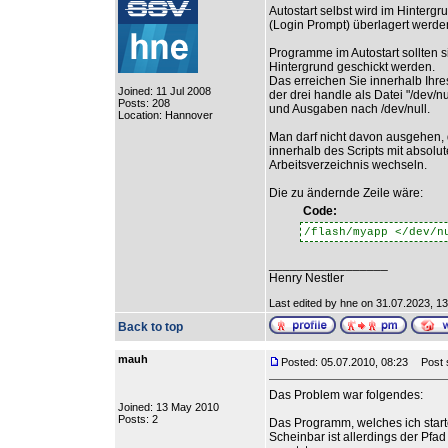
Autostart selbst wird im Hinterg
(Login Prompt) überlagert werde
Programme im Autostart sollten 
Hintergrund geschickt werden.
Das erreichen Sie innerhalb Ihre
Joined: 11 Jul 2008
der drei handle als Datei "/dev/n
Posts: 208
und Ausgaben nach /dev/null.
Location: Hannover
Man darf nicht davon ausgehen, da
innerhalb des Scripts mit absolu
Arbeitsverzeichnis wechseln.
Die zu ändernde Zeile wäre:
Code:
/flash/myapp </dev/n
_________________
Henry Nestler
Last edited by hne on 31.07.2023, 13:2
Back to top
mauh
Posted: 05.07.2010, 08:23
Post s
Das Problem war folgendes:
Joined: 13 May 2010
Posts: 2
Das Programm, welches ich starte,
Scheinbar ist allerdings der Pfad