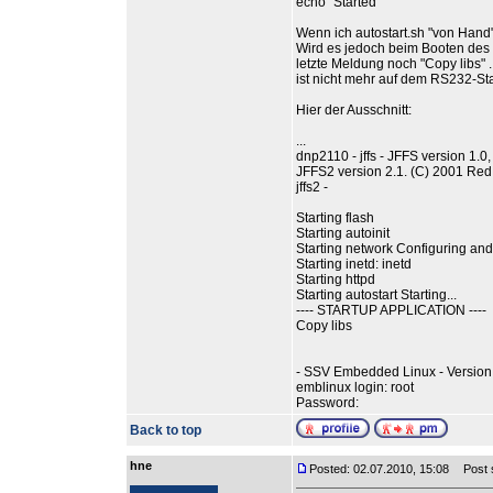
echo "Started"
Wenn ich autostart.sh "von Hand" 
Wird es jedoch beim Booten des 
letzte Meldung noch "Copy libs" ..
ist nicht mehr auf dem RS232-Sta
Hier der Ausschnitt:
...
dnp2110 - jffs - JFFS version 1.
JFFS2 version 2.1. (C) 2001 Red
jffs2 -
Starting flash
Starting autoinit
Starting network Configuring and
Starting inetd: inetd
Starting httpd
Starting autostart Starting...
---- STARTUP APPLICATION ----
Copy libs
- SSV Embedded Linux - Version
emblinux login: root
Password:
Back to top
hne
Posted: 02.07.2010, 15:08
Post s