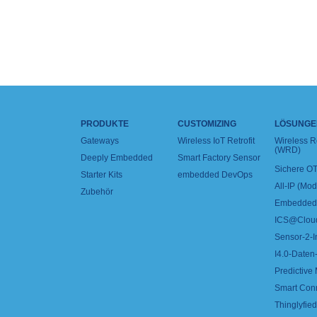
PRODUKTE
CUSTOMIZING
LÖSUNGE
Gateways
Wireless IoT Retrofit
Wireless 
(WRD)
Deeply Embedded
Smart Factory Sensor
Sichere OT
Starter Kits
embedded DevOps
All-IP (Mo
Zubehör
Embedded 
ICS@Clou
Sensor-2-I
I4.0-Daten-
Predictive
Smart Con
Thinglyfied 