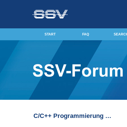
START
FAQ
SEARC
C/C++ Programmierung …