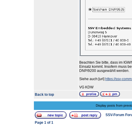
Beachten Sie bitte, dass im I
Einsatz kommt. Insofern muss bei
DNP/9200 ausgewählt werden.
Siehe auch:[url]
https://ssv-com
VG KDW
Back to top
Display posts from previ
SSV-Forum For
Page
1
of
1