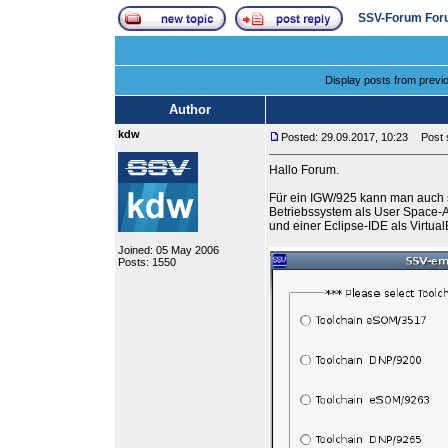
SSV-Forum For
Display posts from previ
Author
kdw
Posted: 29.09.2017, 10:23
Post s
Hallo Forum.
Für ein IGW/925 kann man auch 
Betriebssystem als User Space-
und einer Eclipse-IDE als Virtua
Joined: 05 May 2006
Posts: 1550