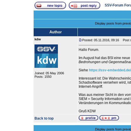
SSV-Forum For
Display posts from previ
Author
kdw
Posted: 05.11.2016, 09:16
Post s
Hallo Forum.
Im August hat das BSI eine neue 
Bedrohungen und Gegenmaßn
Siehe
https://ssv-embedded.de
Joined: 05 May 2006
Posts: 1550
Interessant ist: Die Wahrscheinli
Schadsoftware versehen wird, ist
Internet-Angriff.
Was aus meiner Sicht in den vom
SIEM = Security Information un
Veränderungen im Kommunikation
Gruß KDW
Back to top
Display posts from previ