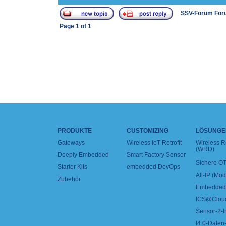
SSV-Forum For
Page
1
of
1
PRODUKTE
CUSTOMIZING
LÖSUNGE
Gateways
Wireless IoT Retrofit
Wireless 
(WRD)
Deeply Embedded
Smart Factory Sensor
Sichere OT
Starter Kits
embedded DevOps
All-IP (Mo
Zubehör
Embedded 
ICS@Clou
Sensor-2-I
I4.0-Daten-