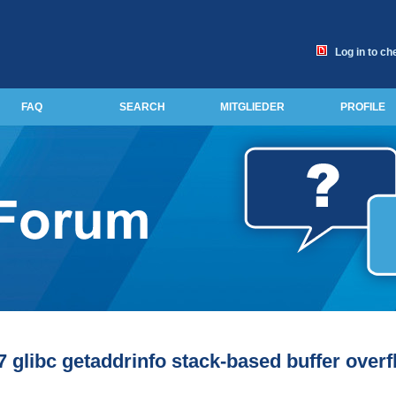
Log in to ch
FAQ
SEARCH
MITGLIEDER
PROFILE
 glibc getaddrinfo stack-based buffer over