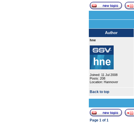
Author
hne
Joined: 11 Jul 2008
Posts: 208
Location: Hannover
Back to top
Page
1
of
1