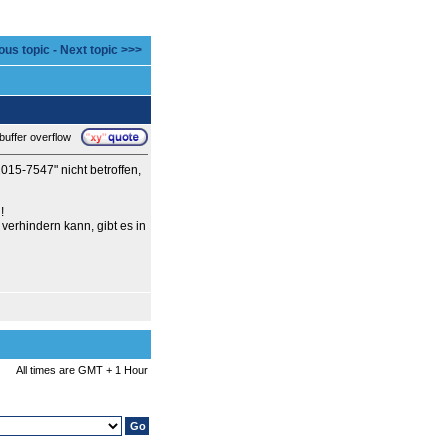
ous topic
-
Next topic >>>
uffer overflow
015-7547" nicht betroffen,
!
verhindern kann, gibt es in
All times are GMT + 1 Hour