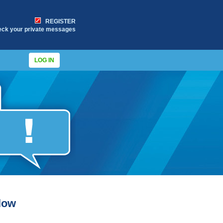
REGISTER
eck your private messages
LOG IN
flow