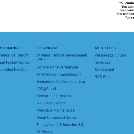
You
cann
You
can
You
cann
You
cannot
You
c
USTOMIZING
LÖSUNGEN
AKTUELLES
reless IoT Retrofit
Wireless Remote Development
Pressemitteilungen
(WRD)
art Factory Sensor
Newsletter
Sichere OT/IT-Vernetzung
bedded DevOps
Bildmaterial
All-IP (Modem-Emulatoren)
RSS-Feed
Embedded Machine Learning
ICS@Cloud
Sensor-2-Information
I4.0-Daten-Retrofit
Predictive Maintenance
Smart Connected Sensor
Thinglyfied (IoT, Industrie 4.0)
VHPready