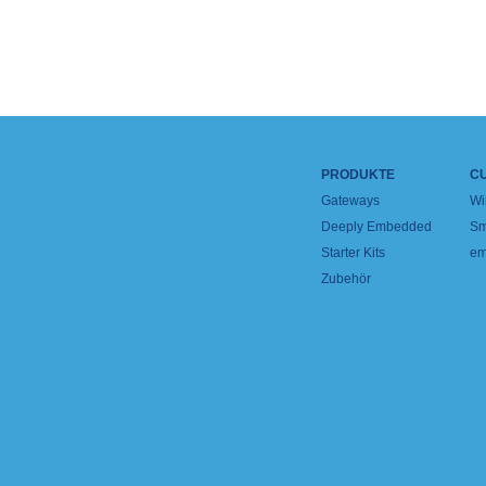
PRODUKTE
C
Gateways
Wi
Deeply Embedded
Sm
Starter Kits
em
Zubehör