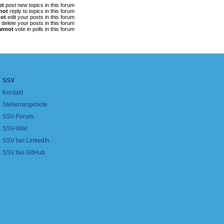
ot
post new topics in this forum
not
reply to topics in this forum
ot
edit your posts in this forum
delete your posts in this forum
annot
vote in polls in this forum
SSV
Kontakt
Stellenangebote
SSV-Forum
SSV-Wiki
SSV bei LinkedIn
SSV bei GitHub