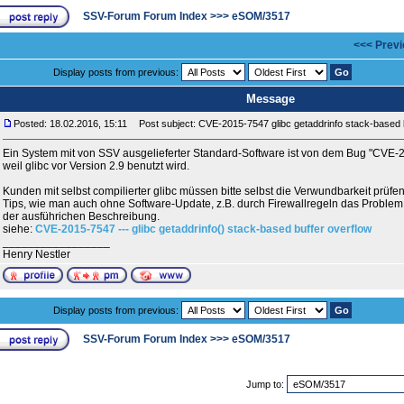
SSV-Forum Forum Index
>>>
eSOM/3517
<<< Previ
Display posts from previous:
Message
Posted: 18.02.2016, 15:11
Post subject: CVE-2015-7547 glibc getaddrinfo stack-based b
Ein System mit von SSV ausgelieferter Standard-Software ist von dem Bug "CVE-2
weil glibc vor Version 2.9 benutzt wird.
Kunden mit selbst compilierter glibc müssen bitte selbst die Verwundbarkeit prüfen
Tips, wie man auch ohne Software-Update, z.B. durch Firewallregeln das Problem 
der ausführichen Beschreibung.
siehe:
CVE-2015-7547 --- glibc getaddrinfo() stack-based buffer overflow
_________________
Henry Nestler
Display posts from previous:
SSV-Forum Forum Index
>>>
eSOM/3517
Jump to: