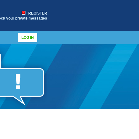
REGISTER
eck your private messages
LOG IN