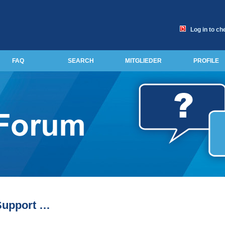
Log in to ch
FAQ
SEARCH
MITGLIEDER
PROFILE
Support …