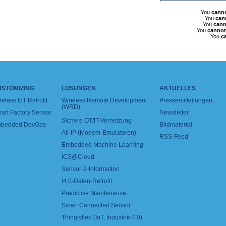
You
cann
You
can
You
cann
You
cannot
You
c
USTOMIZING
LÖSUNGEN
AKTUELLES
reless IoT Retrofit
Wireless Remote Development
Pressemitteilungen
(WRD)
art Factory Sensor
Newsletter
Sichere OT/IT-Vernetzung
bedded DevOps
Bildmaterial
All-IP (Modem-Emulatoren)
RSS-Feed
Embedded Machine Learning
ICS@Cloud
Sensor-2-Information
I4.0-Daten-Retrofit
Predictive Maintenance
Smart Connected Sensor
Thinglyfied (IoT, Industrie 4.0)