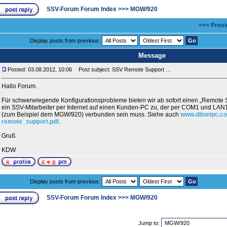
SSV-Forum Forum Index
>>>
MGW/920
<<< Previ
Display posts from previous:
Message
Posted: 03.08.2012, 10:06
Post subject: SSV Remote Support …
Hallo Forum.
Für schwerwiegende Konfigurationsprobleme bieten wir ab sofort einen „Remote Su
ein SSV-Mitarbeiter per Internet auf einen Kunden-PC zu, der per COM1 und LAN
(zum Beispiel dem MGW/920) verbunden sein muss. Siehe auch
www.dilnetpc.c
remote_support.pdf
.
Gruß
KDW
Display posts from previous:
SSV-Forum Forum Index
>>>
MGW/920
Jump to: