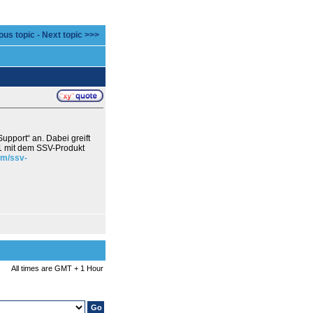
ous topic
-
Next topic >>>
pport“ an. Dabei greift
1 mit dem SSV-Produkt
om/ssv-
All times are GMT + 1 Hour