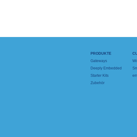
PRODUKTE
C
Gateways
Wi
Deeply Embedded
Sm
Starter Kits
em
Zubehör