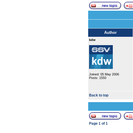
Author
kdw
Joined: 05 May 2006
Posts: 1550
Back to top
Page
1
of
1