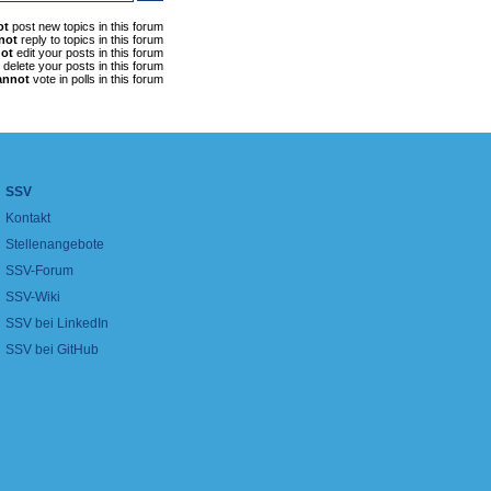
ot
post new topics in this forum
not
reply to topics in this forum
ot
edit your posts in this forum
delete your posts in this forum
annot
vote in polls in this forum
SSV
Kontakt
Stellenangebote
SSV-Forum
SSV-Wiki
SSV bei LinkedIn
SSV bei GitHub