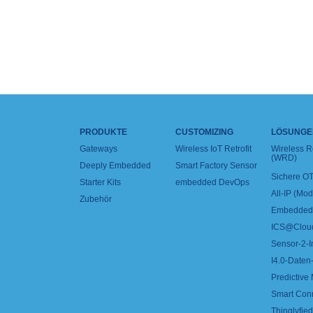
PRODUKTE
CUSTOMIZING
LÖSUNGE
Gateways
Wireless IoT Retrofit
Wireless 
(WRD)
Deeply Embedded
Smart Factory Sensor
Sichere OT
Starter Kits
embedded DevOps
All-IP (Mo
Zubehör
Embedded 
ICS@Clou
Sensor-2-I
I4.0-Daten-
Predictive
Smart Con
Thinglyfied 