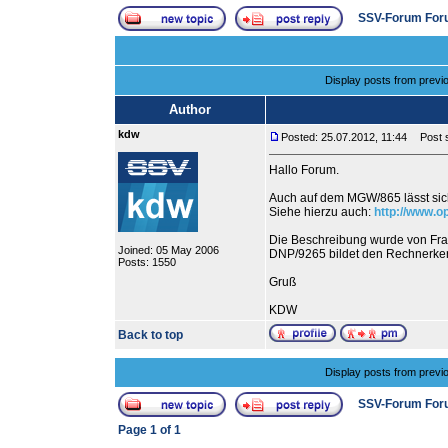
SSV-Forum For
Display posts from previ
Author
kdw
Posted: 25.07.2012, 11:44
Post s
Hallo Forum.
Auch auf dem MGW/865 lässt sic
Siehe hierzu auch:
http://www.o
Die Beschreibung wurde von Frau
Joined: 05 May 2006
DNP/9265 bildet den Rechnerke
Posts: 1550
Gruß
KDW
Back to top
Display posts from previ
SSV-Forum For
Page
1
of
1