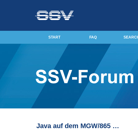
START
FAQ
SEARC
Java auf dem MGW/865 …