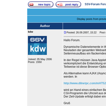
SSV-Forum For
Display posts from previ
Author
kdw
Posted: 26.09.2007, 15:22
Post s
Hallo Forum.
Dynamische Datenelemente in Web
Neuladen der gesamten Webseite 
Seitenneuaufbau ein flackerndes 
Joined: 05 May 2006
In der Regel müssen Java Apple
Posts: 1550
verkompliziert die Entwicklung e
Teilweise ist diese Browser-Opt
Als Alternative kann AJAX (Asy
werden. In
http://www.dilnetpc.com/mHT52
wird an Hand eines einfachen Be
CGI-Programm die Uhrzeit aus d
Der Zeit-Update erfolgt dabei ei
Gruß