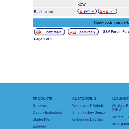
KDW
Back to top
Display posts from previ
SSV-Forum For
Page
1
of
1
PRODUKTE
CUSTOMIZING
LÖSUNGE
Gateways
Wireless IoT Retrofit
Wireless 
(WRD)
Deeply Embedded
Smart Factory Sensor
Sichere OT
Starter Kits
embedded DevOps
All-IP (Mo
Zubehör