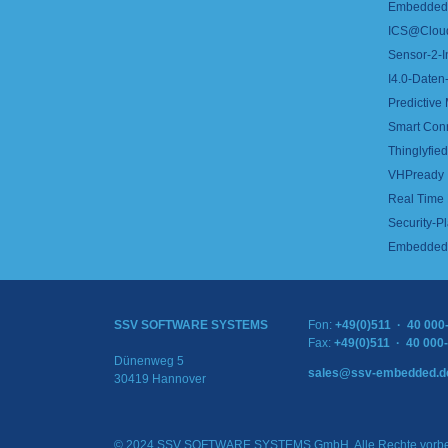
Embedded 
ICS@Clou
Sensor-2-I
I4.0-Daten-
Predictive
Smart Con
Thinglyfied 
VHPready
Real Time
Security-Pl
Embedded 
SSV SOFTWARE SYSTEMS
Fon:
+49(0)511 · 40 000
Fax:
+49(0)511 · 40 000
Dünenweg 5
sales@ssv-embedded.d
30419 Hannover
© 2024 SSV SOFTWARE SYSTEMS GmbH. Alle Rechte vorbe