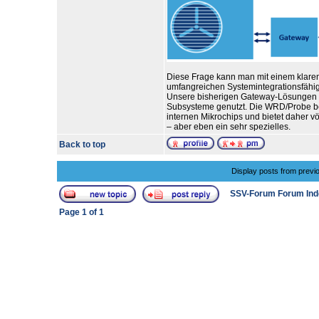
Diese Frage kann man mit einem klaren
umfangreichen Systemintegrationsfähigke
Unsere bisherigen Gateway-Lösungen ha
Subsysteme genutzt. Die WRD/Probe ben
internen Mikrochips und bietet daher v
– aber eben ein sehr spezielles.
Back to top
Display posts from previ
SSV-Forum Forum Ind
Page
1
of
1