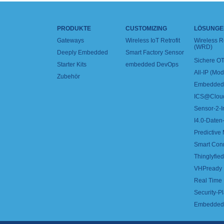
PRODUKTE
CUSTOMIZING
LÖSUNGE
Gateways
Wireless IoT Retrofit
Wireless 
(WRD)
Deeply Embedded
Smart Factory Sensor
Sichere OT
Starter Kits
embedded DevOps
All-IP (Mo
Zubehör
Embedded 
ICS@Clou
Sensor-2-I
I4.0-Daten-
Predictive
Smart Con
Thinglyfied 
VHPready
Real Time
Security-Pl
Embedded 