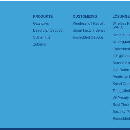
PRODUKTE
CUSTOMIZING
LÖSUNGE
Gateways
Wireless IoT Retrofit
Wireless 
(WRD)
Deeply Embedded
Smart Factory Sensor
Sichere OT
Starter Kits
embedded DevOps
All-IP (Mo
Zubehör
Embedded 
ICS@Clou
Sensor-2-I
I4.0-Daten-
Predictive
Smart Con
Thinglyfied 
VHPready
Real Time
Security-Pl
Embedded 