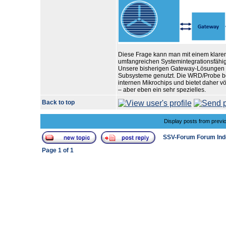
Diese Frage kann man mit einem klaren
umfangreichen Systemintegrationsfähigke
Unsere bisherigen Gateway-Lösungen ha
Subsysteme genutzt. Die WRD/Probe ben
internen Mikrochips und bietet daher v
– aber eben ein sehr spezielles.
Back to top
Display posts from previ
SSV-Forum Forum Ind
Page
1
of
1