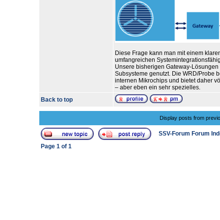
Diese Frage kann man mit einem klaren
umfangreichen Systemintegrationsfähigke
Unsere bisherigen Gateway-Lösungen ha
Subsysteme genutzt. Die WRD/Probe ben
internen Mikrochips und bietet daher v
– aber eben ein sehr spezielles.
Back to top
Display posts from previ
SSV-Forum Forum Ind
Page
1
of
1