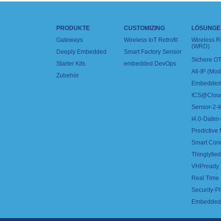
PRODUKTE
CUSTOMIZING
LÖSUNGE
Gateways
Wireless IoT Retrofit
Wireless 
(WRD)
Deeply Embedded
Smart Factory Sensor
Sichere OT
Starter Kits
embedded DevOps
All-IP (Mo
Zubehör
Embedded 
ICS@Clou
Sensor-2-I
I4.0-Daten-
Predictive
Smart Con
Thinglyfied 
VHPready
Real Time
Security-Pl
Embedded 