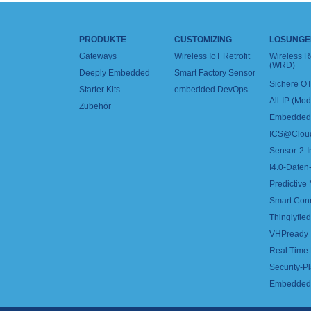
PRODUKTE
CUSTOMIZING
LÖSUNGE
Gateways
Wireless IoT Retrofit
Wireless 
(WRD)
Deeply Embedded
Smart Factory Sensor
Sichere OT
Starter Kits
embedded DevOps
All-IP (Mo
Zubehör
Embedded 
ICS@Clou
Sensor-2-I
I4.0-Daten-
Predictive
Smart Con
Thinglyfied 
VHPready
Real Time
Security-Pl
Embedded 