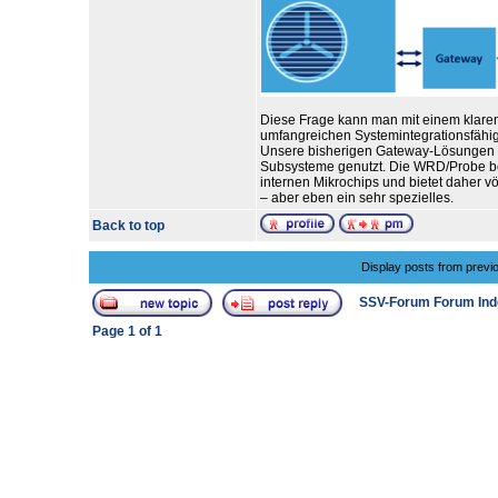
Diese Frage kann man mit einem klaren
umfangreichen Systemintegrationsfähigke
Unsere bisherigen Gateway-Lösungen ha
Subsysteme genutzt. Die WRD/Probe ben
internen Mikrochips und bietet daher v
– aber eben ein sehr spezielles.
Back to top
Display posts from previ
SSV-Forum Forum Ind
Page
1
of
1