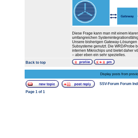
Diese Frage kann man mit einem klaren
umfangreichen Systemintegrationsfähigke
Unsere bisherigen Gateway-Lösungen ha
Subsysteme genutzt. Die WRD/Probe ben
internen Mikrochips und bietet daher v
– aber eben ein sehr spezielles.
Back to top
Display posts from previ
SSV-Forum Forum Ind
Page
1
of
1