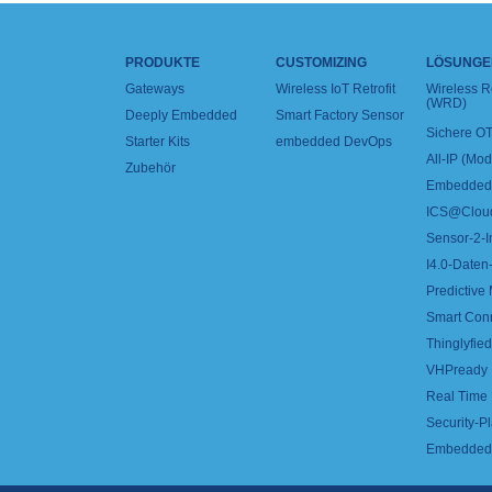
PRODUKTE
CUSTOMIZING
LÖSUNGE
Gateways
Wireless IoT Retrofit
Wireless 
(WRD)
Deeply Embedded
Smart Factory Sensor
Sichere OT
Starter Kits
embedded DevOps
All-IP (Mo
Zubehör
Embedded 
ICS@Clou
Sensor-2-I
I4.0-Daten-
Predictive
Smart Con
Thinglyfied 
VHPready
Real Time
Security-Pl
Embedded 