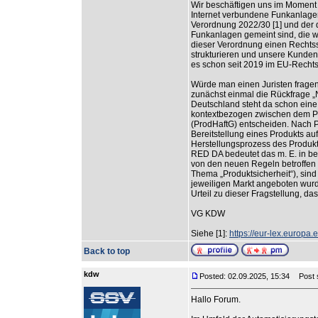
Wir beschäftigen uns im Moment n
Internet verbundene Funkanlagen
Verordnung 2022/30 [1] und der 
Funkanlagen gemeint sind, die wi
dieser Verordnung einen Rechtss
strukturieren und unsere Kunden 
es schon seit 2019 im EU-Rechtsr
Würde man einen Juristen fragen,
zunächst einmal die Rückfrage „N
Deutschland steht da schon eine 
kontextbezogen zwischen dem Pr
(ProdHaftG) entscheiden. Nach P
Bereitstellung eines Produkts a
Herstellungsprozess des Produkt
RED DA bedeutet das m. E. in bei
von den neuen Regeln betroffen 
Thema „Produktsicherheit“), sind 
jeweiligen Markt angeboten wurd
Urteil zu dieser Fragstellung, da
VG KDW
Siehe [1]:
https://eur-lex.europ
Back to top
kdw
Posted: 02.09.2025, 15:34
Post s
Hallo Forum.