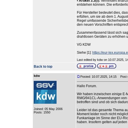
• Artikel 3.3(f):
Verhindert finan
entstehen können. Die erforderl
Für Hersteller bedeutet dies, da
erfüllen, um sie ab dem 1. Augu
Regel umfassende Sicherheitsbe
den neuen Vorschriften entsprec
Zusammenfassend lässt sich sagen
drahtlosen Geräten zu erhöhen u
VG KDW
Siehe [1]:
https://eur-lex.europ
Last edited by kdw on 10.07.2025, 14:
Back to top
kdw
Posted: 10.07.2025, 14:15
Post s
Hallo Forum.
Wir haben inzwischen einige E-
RMG/941CL-Anwendungen von den
betroffen sind und ob sich dad
Joined: 05 May 2006
Leider ist das gesamte Thema au
Posts: 1550
Moment leider noch nicht möglich
Funkanlage im Sinne der EU-Rich
haben. Insofern gelten auf jeden 