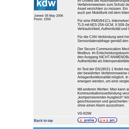
Im Umfeld der Automatisierungste
Verfahrensweisen zum Schutz der 
Asset verzichten zu müssen. Ein
auch per Mobilfunk mit dem Inter
Joined: 05 May 2006
Posts: 1550
Für eine RMG/941CL-Internetverb
TLS mit AES-256-GCM, X.509-Zerti
Vertraulichkeit, Authentizität und 
Für die CAN-Verbindung wird hing
Sensordatenabfrage gemäß den C
Der Secure Communication Mechan
Modbus. Im Entscheidungsbaum z
den Ausgang NICHT ANWENDBAR. I
Authentizität als Interoperabilit
Im Text der EN18031-1 findet m
der bewährten Verfahrensweise i
Anlagenfunktionalität möglich.
erwogen werden, um eine vergleic
Mit anderen Worten: Man kann auf 
Kommunikationsverbindung verzich
„kompensierender Ausgleich“ kö
geschlossenen und gesicherten S
ohne einen Alarm auszulösen.
VG KDW
Back to top