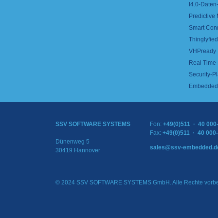
I4.0-Daten-
Predictive
Smart Con
Thinglyfied 
VHPready
Real Time
Security-Pl
Embedded 
SSV SOFTWARE SYSTEMS
Fon:
+49(0)511 · 40 000
Fax:
+49(0)511 · 40 000
Dünenweg 5
sales@ssv-embedded.d
30419 Hannover
© 2024 SSV SOFTWARE SYSTEMS GmbH. Alle Rechte vorbe