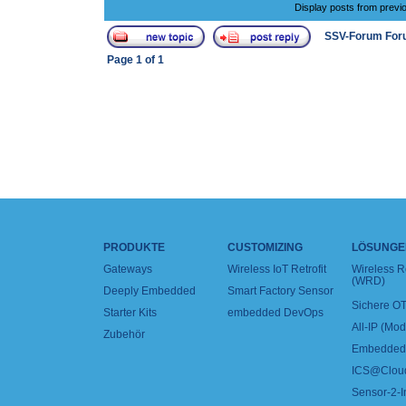
Display posts from previ
SSV-Forum For
Page
1
of
1
PRODUKTE
CUSTOMIZING
LÖSUNGE
Gateways
Wireless IoT Retrofit
Wireless 
(WRD)
Deeply Embedded
Smart Factory Sensor
Sichere OT
Starter Kits
embedded DevOps
All-IP (Mo
Zubehör
Embedded 
ICS@Clou
Sensor-2-I