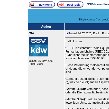
SSV-Forum For
Display posts from previ
Author
kdw
Posted: 01.07.2025, 11:41
Post s
Hallo Forum.
"RED DA" steht für "Radio Equipm
Funkanlagenrichtlinie (RED) 201
Cybersicherheitsanforderungen fü
somit auch für ein RMG/941CL 
Joined: 05 May 2006
Posts: 1550
Diese Verordnung zielt darauf ab
sind, und die Anwender vor poten
sind.
Genauer gesagt, bezieht sich RED 
(f), welche die folgenden Aspekte
• Artikel 3.3(d):
Verhindert, das
oder die Dienstqualität beeinträ
• Artikel 3.3(e):
Stellt sicher, d
jeweiligen Umsetzungsdetails si