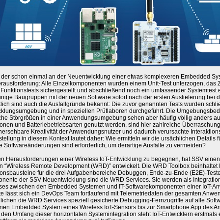
 der schon einmal an der Neuentwicklung einer etwas komplexeren Embedded Syst
erausforderung: Alle Einzelkomponenten wurden einem Unit-Test unterzogen, das 
Funktionstests sichergestellt und abschließend noch ein umfassender Systemtest e
inige Baugruppen mit der neuen Software sofort nach der ersten Auslieferung bei
lich sind auch die Ausfallgründe bekannt: Die zuvor genannten Tests wurden schlie
cklungsumgebung und in speziellen Prüflaboren durchgeführt. Die Umgebungsbe
che Störgrößen in einer Anwendungsumgebung sehen aber häufig völlig anders au
onen und Batteriebetriebsarten genutzt werden, sind hier zahlreiche Überraschun
hersehbare Kreativität der Anwendungsnutzer und dadurch verursachte Interaktio
tellung in diesem Kontext lautet daher: Wie ermitteln wir die ursächlichen Details 
 Softwareänderungen sind erforderlich, um derartige Ausfälle zu vermeiden?
n Herausforderungen einer Wireless IoT-Entwicklung zu begegnen, hat SSV eine
 “Wireless Remote Development (WRD)” entwickelt. Die WRD Toolbox beinhaltet
onsbausteine für die drei Aufgabenbereiche Debuggen, Ende-zu-Ende (E2E)-Testen
nente der SSV-Neuentwicklung sind die WRD Services. Sie werden als Integratio
ses zwischen den Embedded Systemen und IT-Softwarekomponenten einer IoT-An
te lässt sich ein DevOps Team fortlaufend mit Telemetriedaten der gesamten Anw
ichen die WRD Services speziell gesicherte Debugging-Fernzugriffe auf alle Soft
lnen Embedded System eines Wireless IoT-Sensors bis zur Smartphone App des Anw
den Umfang dieser horizontalen Systemintegration steht IoT-Entwicklern erstmals 