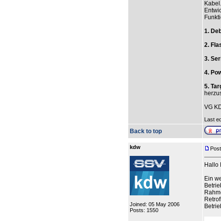
Kabel.
Entwic
Funkt
1. De
2. Fl
3. Ser
4. Po
5. Ta
herzus
VG K
Last ed
Back to top
kdw
Post
Hallo
Ein we
Betrie
Rahmen
Retrof
Joined: 05 May 2006
Betrie
Posts: 1550