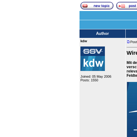
Author
kdw
Post
Wir
Mit d
versc
relev
Feldt
Joined: 05 May 2006
Posts: 1550