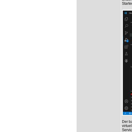
Starte
Der ba
virtue
Servic