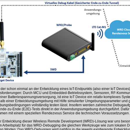
 der schon einmal an der Entwicklung eines IoT-Endpunkts (also einer IoT Devices) b
sforderungen: Durch MCU und Embedded-Betriebssystem, Sensoren, RF-Kommunik
iner Batteriespannungsversorgung, ist eine IoT Device ein relativ komplexes Syste
alb einer Entwicklungsumgebung mit Hilfe simulierter Umgebungsparameter und gr
ungsbedingungen vollständig testen lässt. Insofern werden zahlreiche Debugau
Ende-zu-Ende (E2E)-Tests direkt in der Anwendungsumgebung durchgeführt. Dafür
men mit einem speziellen Rendezvous Service die technischen Voraussetzungen.
er Entwicklung dieser Wireless Remote Development (WRD)-Lösung war uns besond
m Arbeitsplatz für das WRD-Debugging die gleichen Werkzeuge wie zum lokalen D
en Worten: Das WRD-Debuggen wird nahtlos in die jeweils existierende Entwicklu