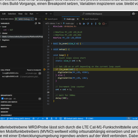
n des Build-Vorgangs, einen Breakpoint setzen, Variablen inspizieren usw. bleibt v
tteriebetriebene WRD/Probe lässt sich durch die LTE Cat-M1-Funkschnittstelle und
llen Mobilfunkbetreibers (MVNO) weltweit völlig ortsunabhängig einsetzen und per
e mit einer Entwicklungsumgebung irgendwo anders auf der Welt verbinden. Dabei 