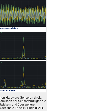
enen Hardware-Sensoren direkt
eam kann per Sensorfernzugriff die
twickeln und über weitere
 der finale Ende-zu-Ende (E2E)-