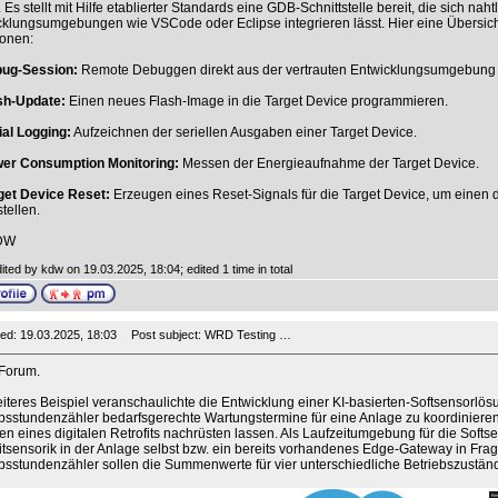
 Es stellt mit Hilfe etablierter Standards eine GDB-Schnittstelle bereit, die sich naht
klungsumgebungen wie VSCode oder Eclipse integrieren lässt. Hier eine Übersich
ionen:
bug-Session:
Remote Debuggen direkt aus der vertrauten Entwicklungsumgebung 
ash-Update:
Einen neues Flash-Image in die Target Device programmieren.
ial Logging:
Aufzeichnen der seriellen Ausgaben einer Target Device.
wer Consumption Monitoring:
Messen der Energieaufnahme der Target Device.
rget Device Reset:
Erzeugen eines Reset-Signals für die Target Device, um einen 
tellen.
DW
ited by kdw on 19.03.2025, 18:04; edited 1 time in total
ed: 19.03.2025, 18:03
Post subject: WRD Testing …
 Forum.
iteres Beispiel veranschaulichte die Entwicklung einer KI-basierten-Softsensorlösun
bsstundenzähler bedarfsgerechte Wartungstermine für eine Anlage zu koordinieren. 
 eines digitalen Retrofits nachrüsten lassen. Als Laufzeitumgebung für die Softs
itsensorik in der Anlage selbst bzw. ein bereits vorhandenes Edge-Gateway in Frage
bsstundenzähler sollen die Summenwerte für vier unterschiedliche Betriebszuständ