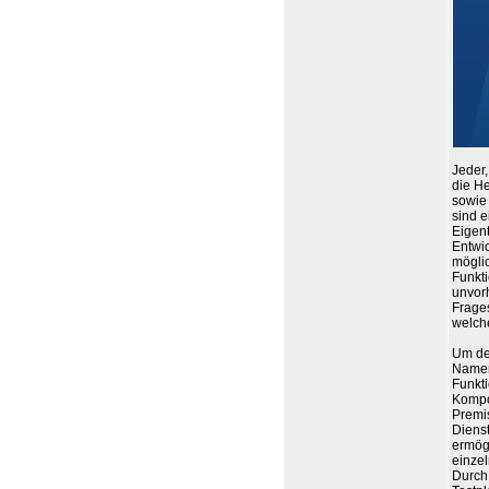
Jeder,
die H
sowie 
sind e
Eigent
Entwi
mögli
Funkti
unvor
Frages
welche
Um de
Namen
Funkti
Kompo
Premi
Diens
ermögl
einze
Durch 