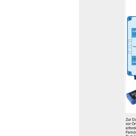
Zur D
vor Or
erford
Fernz