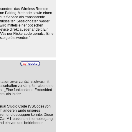
besonders das Wireless Remote
ine Pairing-Methode sowie einen
us Service als transparente
chlüsselten Sessiondaten weder
ird mittels einer optischen
ice direkt ausgehandelt. Ein
Ns per Flickercode genutzt. Eine
ste gelöst werden.“
atten zwar zunächst etwas mit
ssehallen zu kämpfen, aber eine
hese „Eine funkbasierte Embedded
s, als in der
Visual Studio Code (VSCode) von
 am anderen Ende unseres
ren und debuggen konnte. Diese
at-M1-basierten Internetzugang.
nd ein von uns betriebener