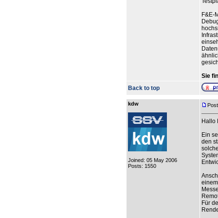
Testpl
F&E-Ma
Debug
hochs
Infras
einseh
Daten
ähnlic
gesich
Sie f
Back to top
kdw
Post
Hallo
Ein se
den s
solche
Syste
Joined: 05 May 2006
Entwi
Posts: 1550
Anschl
einem
Messe
Remot
Für de
Rende