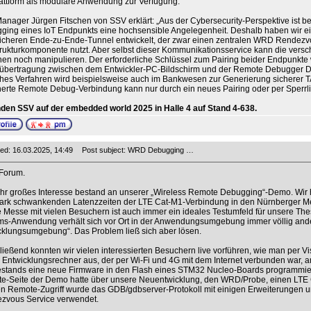
attform als modulare Anwendung zur Verfügung.
nager Jürgen Fitschen von SSV erklärt: „Aus der Cybersecurity-Perspektive ist 
ging eines IoT Endpunkts eine hochsensible Angelegenheit. Deshalb haben wir e
icheren Ende-zu-Ende-Tunnel entwickelt, der zwar einen zentralen WRD Rendezvo
trukturkomponente nutzt. Aber selbst dieser Kommunikationsservice kann die vers
en noch manipulieren. Der erforderliche Schlüssel zum Pairing beider Endpunkte w
übertragung zwischen dem Entwickler-PC-Bildschirm und der Remote Debugger Dev
hes Verfahren wird beispielsweise auch im Bankwesen zur Generierung sicherer TA
erte Remote Debug-Verbindung kann nur durch ein neues Pairing oder per Sperrli
inden SSV auf der embedded world 2025 in Halle 4 auf Stand 4-638.
ed: 16.03.2025, 14:49
Post subject: WRD Debugging …
 Forum.
hr großes Interesse bestand an unserer „Wireless Remote Debugging“-Demo. Wir h
tark schwankenden Latenzzeiten der LTE Cat-M1-Verbindung in den Nürnberger Me
 Messe mit vielen Besuchern ist auch immer ein ideales Testumfeld für unsere T
ms-Anwendung verhält sich vor Ort in der Anwendungsumgebung immer völlig ander
cklungsumgebung“. Das Problem ließ sich aber lösen.
ießend konnten wir vielen interessierten Besuchern live vorführen, wie man per 
 Entwicklungsrechner aus, der per Wi-Fi und 4G mit dem Internet verbunden war,
stands eine neue Firmware in den Flash eines STM32 Nucleo-Boards programmie
e-Seite der Demo hatte über unsere Neuentwicklung, den WRD/Probe, einen LTE C
n Remote-Zugriff wurde das GDB/gdbserver-Protokoll mit einigen Erweiterungen u
zvous Service verwendet.