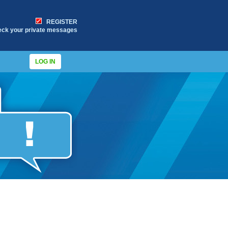
REGISTER
eck your private messages
LOG IN