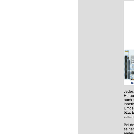
Jeder,
Herau
auch e
innerh
Umgeb
bzw. 
zusam
Bei d
seine
ander