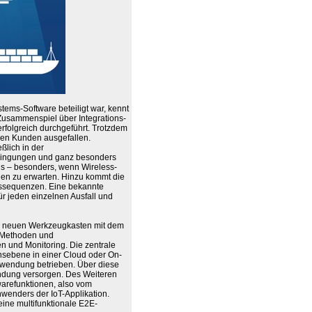
ems-Software beteiligt war, kennt
Zusammenspiel über Integrations-
rfolgreich durchgeführt. Trotzdem
 den Kunden ausgefallen.
ßlich in der
dingungen und ganz besonders
s – besonders, wenn Wireless-
gen zu erwarten. Hinzu kommt die
nssequenzen. Eine bekannte
für jeden einzelnen Ausfall und
n neuen Werkzeugkasten mit dem
 Methoden und
 und Monitoring. Die zentrale
nsebene in einer Cloud oder On-
wendung betrieben. Über diese
endung versorgen. Des Weiteren
warefunktionen, also vom
enders der IoT-Applikation.
eine multifunktionale E2E-