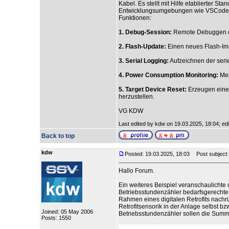
Kabel. Es stellt mit Hilfe etablierter Sta
Entwicklungsumgebungen wie VSCode ode
Funktionen:
1. Debug-Session:
Remote Debuggen di
2. Flash-Update:
Einen neues Flash-Im
3. Serial Logging:
Aufzeichnen der seri
4. Power Consumption Monitoring:
Mes
5. Target Device Reset:
Erzeugen eines
herzustellen.
VG KDW
Last edited by kdw on 19.03.2025, 18:04; edit
Back to top
kdw
Posted: 19.03.2025, 18:03
Post subject
Hallo Forum.
Ein weiteres Beispiel veranschaulichte d
Betriebsstundenzähler bedarfsgerechte W
Rahmen eines digitalen Retrofits nachr
Retrofitsensorik in der Anlage selbst b
Joined: 05 May 2006
Betriebsstundenzähler sollen die Summe
Posts: 1550