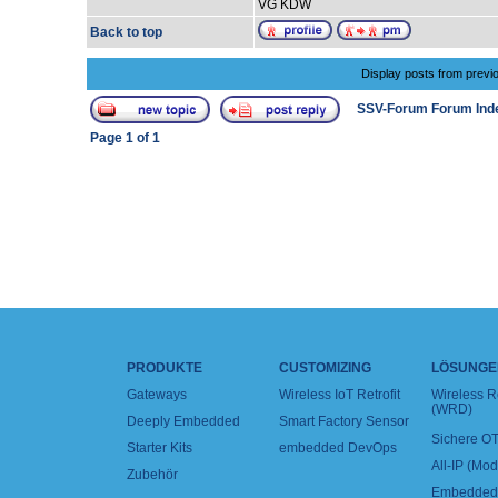
VG KDW
Back to top
Display posts from previ
SSV-Forum Forum Ind
Page
1
of
1
PRODUKTE
CUSTOMIZING
LÖSUNGE
Gateways
Wireless IoT Retrofit
Wireless 
(WRD)
Deeply Embedded
Smart Factory Sensor
Sichere OT
Starter Kits
embedded DevOps
All-IP (Mo
Zubehör
Embedded 