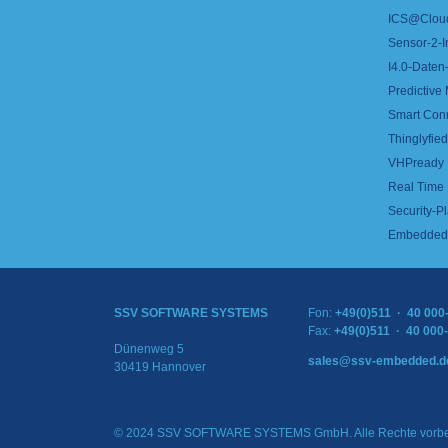
ICS@Clou
Sensor-2-I
I4.0-Daten-
Predictive
Smart Con
Thinglyfied 
VHPready
Real Time
Security-Pl
Embedded 
SSV SOFTWARE SYSTEMS
Fon:
+49(0)511 · 40 000
Fax:
+49(0)511 · 40 000
Dünenweg 5
sales@ssv-embedded.d
30419 Hannover
© 2024 SSV SOFTWARE SYSTEMS GmbH. Alle Rechte vorbe