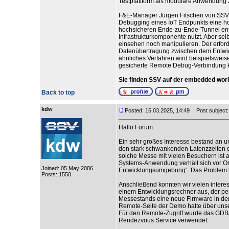
Testplattform als modulare Anwendung 
F&E-Manager Jürgen Fitschen von SSV e
Debugging eines IoT Endpunkts eine ho
hochsicheren Ende-zu-Ende-Tunnel entw
Infrastrukturkomponente nutzt. Aber se
einsehen noch manipulieren. Der erford
Datenübertragung zwischen dem Entwic
ähnliches Verfahren wird beispielsweis
gesicherte Remote Debug-Verbindung kan
Sie finden SSV auf der embedded world
Back to top
kdw
Posted: 16.03.2025, 14:49
Post subject
Hallo Forum.
Ein sehr großes Interesse bestand an 
den stark schwankenden Latenzzeiten 
solche Messe mit vielen Besuchern ist 
Systems-Anwendung verhält sich vor Or
Joined: 05 May 2006
Entwicklungsumgebung“. Das Problem li
Posts: 1550
Anschließend konnten wir vielen intere
einem Entwicklungsrechner aus, der pe
Messestands eine neue Firmware in d
Remote-Seite der Demo hatte über uns
Für den Remote-Zugriff wurde das GDB/
Rendezvous Service verwendet.