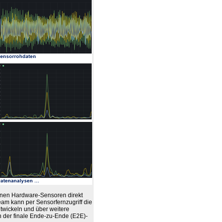
enen Hardware-Sensoren direkt
eam kann per Sensorfernzugriff die
twickeln und über weitere
 der finale Ende-zu-Ende (E2E)-