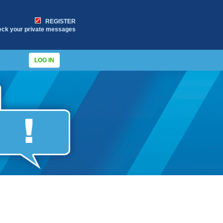
REGISTER
eck your private messages
LOG IN