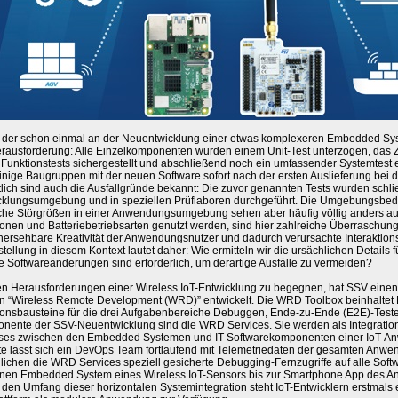
 der schon einmal an der Neuentwicklung einer etwas komplexeren Embedded Syst
erausforderung: Alle Einzelkomponenten wurden einem Unit-Test unterzogen, das 
Funktionstests sichergestellt und abschließend noch ein umfassender Systemtest e
inige Baugruppen mit der neuen Software sofort nach der ersten Auslieferung bei
lich sind auch die Ausfallgründe bekannt: Die zuvor genannten Tests wurden schlie
cklungsumgebung und in speziellen Prüflaboren durchgeführt. Die Umgebungsbe
che Störgrößen in einer Anwendungsumgebung sehen aber häufig völlig anders au
onen und Batteriebetriebsarten genutzt werden, sind hier zahlreiche Überraschun
hersehbare Kreativität der Anwendungsnutzer und dadurch verursachte Interaktio
tellung in diesem Kontext lautet daher: Wie ermitteln wir die ursächlichen Details 
 Softwareänderungen sind erforderlich, um derartige Ausfälle zu vermeiden?
n Herausforderungen einer Wireless IoT-Entwicklung zu begegnen, hat SSV eine
 “Wireless Remote Development (WRD)” entwickelt. Die WRD Toolbox beinhaltet
onsbausteine für die drei Aufgabenbereiche Debuggen, Ende-zu-Ende (E2E)-Testen
nente der SSV-Neuentwicklung sind die WRD Services. Sie werden als Integratio
ses zwischen den Embedded Systemen und IT-Softwarekomponenten einer IoT-An
te lässt sich ein DevOps Team fortlaufend mit Telemetriedaten der gesamten Anw
ichen die WRD Services speziell gesicherte Debugging-Fernzugriffe auf alle Soft
lnen Embedded System eines Wireless IoT-Sensors bis zur Smartphone App des Anw
den Umfang dieser horizontalen Systemintegration steht IoT-Entwicklern erstmals 