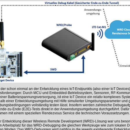
 der schon einmal an der Entwicklung eines IoT-Endpunkts (also einer IoT Devices) b
sforderungen: Durch MCU und Embedded-Betriebssystem, Sensoren, RF-Kommunik
iner Batteriespannungsversorgung, ist eine IoT Device ein relativ komplexes Syste
alb einer Entwicklungsumgebung mit Hilfe simulierter Umgebungsparameter und gr
ungsbedingungen vollständig testen lässt. Insofern werden zahlreiche Debugau
Ende-zu-Ende (E2E)-Tests direkt in der Anwendungsumgebung durchgeführt. Dafür
men mit einem speziellen Rendezvous Service die technischen Voraussetzungen.
er Entwicklung dieser Wireless Remote Development (WRD)-Lösung war uns besond
m Arbeitsplatz für das WRD-Debugging die gleichen Werkzeuge wie zum lokalen D
en Worten: Das WRD-Debuggen wird nahtlos in die jeweils existierende Entwicklu