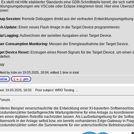
 Es stellt mit Hilfe etablierter Standards eine GDB-Schnittstelle bereit, die sich naht
klungsumgebungen wie VSCode oder Eclipse integrieren lässt. Hier eine Übersich
ionen:
bug-Session:
Remote Debuggen direkt aus der vertrauten Entwicklungsumgebung 
ash-Update:
Einen neues Flash-Image in die Target Device programmieren.
ial Logging:
Aufzeichnen der seriellen Ausgaben einer Target Device.
wer Consumption Monitoring:
Messen der Energieaufnahme der Target Device.
rget Device Reset:
Erzeugen eines Reset-Signals für die Target Device, um einen 
tellen.
DW
ited by kdw on 19.03.2025, 18:04; edited 1 time in total
ed: 19.03.2025, 18:03
Post subject: WRD Testing …
 Forum.
iteres Beispiel veranschaulichte die Entwicklung einer KI-basierten-Softsensorlösun
bsstundenzähler bedarfsgerechte Wartungstermine für eine Anlage zu koordinieren. 
 eines digitalen Retrofits nachrüsten lassen. Als Laufzeitumgebung für die Softs
itsensorik in der Anlage selbst bzw. ein bereits vorhandenes Edge-Gateway in Frage
bsstundenzähler sollen die Summenwerte für vier unterschiedliche Betriebszuständ