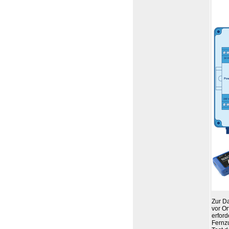
Zur D
vor Or
erford
Fernz