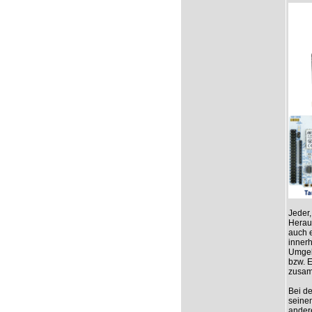
Jeder,
Herau
auch e
innerh
Umgeb
bzw. 
zusam
Bei d
seine
ander