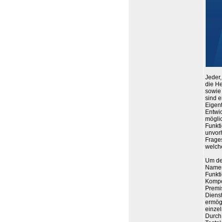
Jeder,
die H
sowie 
sind e
Eigent
Entwi
mögli
Funkti
unvor
Frages
welche
Um de
Namen
Funkti
Kompo
Premi
Diens
ermögl
einze
Durch 