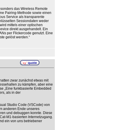
besonders das Wireless Remote
ine Pairing-Methode sowie einen
us Service als transparente
chlüsselten Sessiondaten weder
ird mittels einer optischen
ice direkt ausgehandelt. Ein
Ns per Flickercode genutzt. Eine
ste gelöst werden.“
atten zwar zunächst etwas mit
ssehallen zu kämpfen, aber eine
hese „Eine funkbasierte Embedded
s, als in der
Visual Studio Code (VSCode) von
 am anderen Ende unseres
ren und debuggen konnte. Diese
at-M1-basierten Internetzugang.
nd ein von uns betriebener