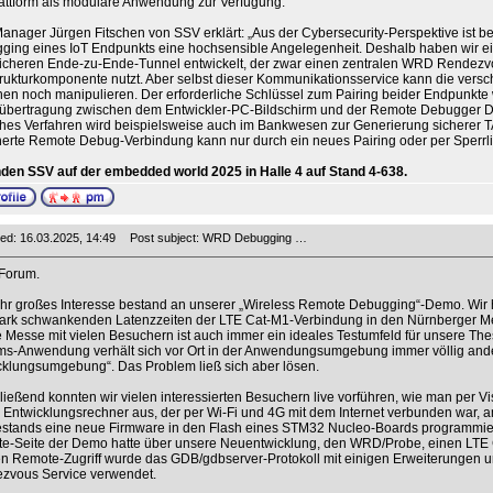
attform als modulare Anwendung zur Verfügung.
nager Jürgen Fitschen von SSV erklärt: „Aus der Cybersecurity-Perspektive ist 
ging eines IoT Endpunkts eine hochsensible Angelegenheit. Deshalb haben wir e
icheren Ende-zu-Ende-Tunnel entwickelt, der zwar einen zentralen WRD Rendezvo
trukturkomponente nutzt. Aber selbst dieser Kommunikationsservice kann die vers
en noch manipulieren. Der erforderliche Schlüssel zum Pairing beider Endpunkte w
übertragung zwischen dem Entwickler-PC-Bildschirm und der Remote Debugger Dev
hes Verfahren wird beispielsweise auch im Bankwesen zur Generierung sicherer TA
erte Remote Debug-Verbindung kann nur durch ein neues Pairing oder per Sperrli
inden SSV auf der embedded world 2025 in Halle 4 auf Stand 4-638.
ed: 16.03.2025, 14:49
Post subject: WRD Debugging …
 Forum.
hr großes Interesse bestand an unserer „Wireless Remote Debugging“-Demo. Wir h
tark schwankenden Latenzzeiten der LTE Cat-M1-Verbindung in den Nürnberger Me
 Messe mit vielen Besuchern ist auch immer ein ideales Testumfeld für unsere T
ms-Anwendung verhält sich vor Ort in der Anwendungsumgebung immer völlig ander
cklungsumgebung“. Das Problem ließ sich aber lösen.
ießend konnten wir vielen interessierten Besuchern live vorführen, wie man per 
 Entwicklungsrechner aus, der per Wi-Fi und 4G mit dem Internet verbunden war,
stands eine neue Firmware in den Flash eines STM32 Nucleo-Boards programmie
e-Seite der Demo hatte über unsere Neuentwicklung, den WRD/Probe, einen LTE C
n Remote-Zugriff wurde das GDB/gdbserver-Protokoll mit einigen Erweiterungen u
zvous Service verwendet.