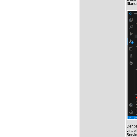
Starte
Der ba
virtue
Servic