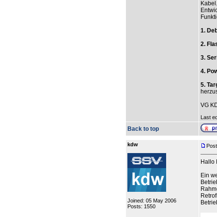
Kabel.
Entwic
Funkt
1. De
2. Fl
3. Ser
4. Po
5. Ta
herzus
VG K
Last ed
Back to top
kdw
Post
Hallo
Ein we
Betrie
Rahmen
Retrof
Joined: 05 May 2006
Betrie
Posts: 1550