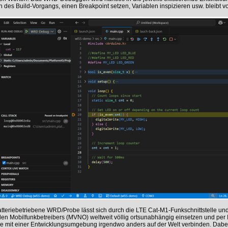
n des Build-Vorgangs, einen Breakpoint setzen, Variablen inspizieren usw. bleibt v
tteriebetriebene WRD/Probe lässt sich durch die LTE Cat-M1-Funkschnittstelle und
llen Mobilfunkbetreibers (MVNO) weltweit völlig ortsunabhängig einsetzen und per
e mit einer Entwicklungsumgebung irgendwo anders auf der Welt verbinden. Dabei 