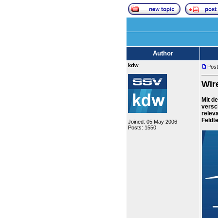
Author
kdw
Post
Wir
Mit d
versc
relev
Feldt
Joined: 05 May 2006
Posts: 1550