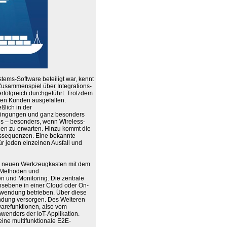
ems-Software beteiligt war, kennt
Zusammenspiel über Integrations-
rfolgreich durchgeführt. Trotzdem
 den Kunden ausgefallen.
ßlich in der
dingungen und ganz besonders
s – besonders, wenn Wireless-
gen zu erwarten. Hinzu kommt die
nssequenzen. Eine bekannte
für jeden einzelnen Ausfall und
n neuen Werkzeugkasten mit dem
 Methoden und
 und Monitoring. Die zentrale
nsebene in einer Cloud oder On-
wendung betrieben. Über diese
endung versorgen. Des Weiteren
warefunktionen, also vom
enders der IoT-Applikation.
eine multifunktionale E2E-