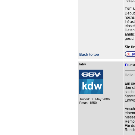
Testpl
F&E-Ma
Debug
hochs
Infras
einseh
Daten
ähnlic
gesich
Sie f
Back to top
kdw
Post
Hallo
Ein se
den s
solche
Syste
Joined: 05 May 2006
Entwi
Posts: 1550
Anschl
einem
Messe
Remot
Für de
Rende