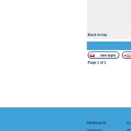
Back to top
Page
1
of
1
PRODUKTE
C
Gateways
Wi