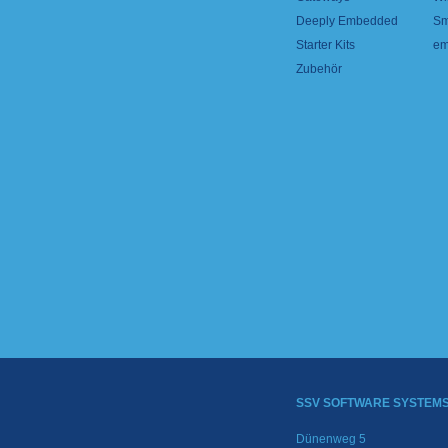
Deeply Embedded
Sm
Starter Kits
em
Zubehör
SSV SOFTWARE SYSTEM
Dünenweg 5