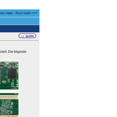
ous topic
-
Next topic >>>
kelt. Die folgende