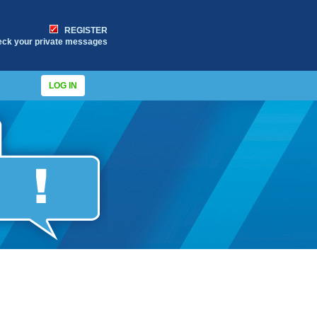
REGISTER
eck your private messages
LOG IN