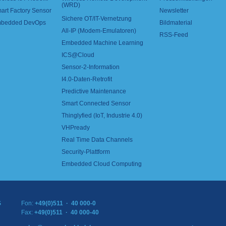
(WRD)
art Factory Sensor
Newsletter
Sichere OT/IT-Vernetzung
bedded DevOps
Bildmaterial
All-IP (Modem-Emulatoren)
RSS-Feed
Embedded Machine Learning
ICS@Cloud
Sensor-2-Information
I4.0-Daten-Retrofit
Predictive Maintenance
Smart Connected Sensor
Thinglyfied (IoT, Industrie 4.0)
VHPready
Real Time Data Channels
Security-Plattform
Embedded Cloud Computing
S
Fon:
+49(0)511 · 40 000-0
Fax:
+49(0)511 · 40 000-40