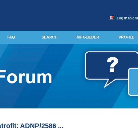
Log in to ch
FAQ
SEARCH
MITGLIEDER
PROFILE
rofit: ADNP/2586 ...