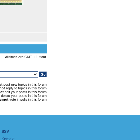
All times are GMT + 1 Hour
ot
post new topics in this forum
not
reply to topics in this forum
ot
edit your posts in this forum
delete your posts in this forum
annot
vote in polls in this forum
SSV
Kontakt