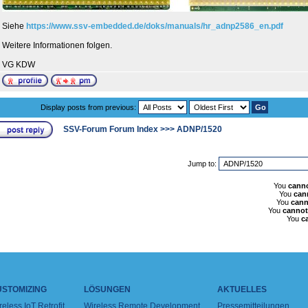
Siehe
https://www.ssv-embedded.de/doks/manuals/hr_adnp2586_en.pdf
Weitere Informationen folgen.
VG KDW
Display posts from previous:
SSV-Forum Forum Index
>>>
ADNP/1520
Jump to:
You
cann
You
can
You
cann
You
cannot
You
c
USTOMIZING
LÖSUNGEN
AKTUELLES
reless IoT Retrofit
Wireless Remote Development
Pressemitteilungen