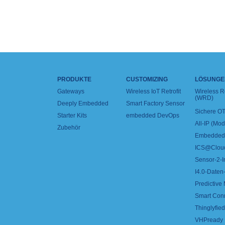
PRODUKTE
CUSTOMIZING
LÖSUNGE
Gateways
Wireless IoT Retrofit
Wireless 
(WRD)
Deeply Embedded
Smart Factory Sensor
Sichere OT
Starter Kits
embedded DevOps
All-IP (Mo
Zubehör
Embedded 
ICS@Clou
Sensor-2-I
I4.0-Daten-
Predictive
Smart Con
Thinglyfied 
VHPready