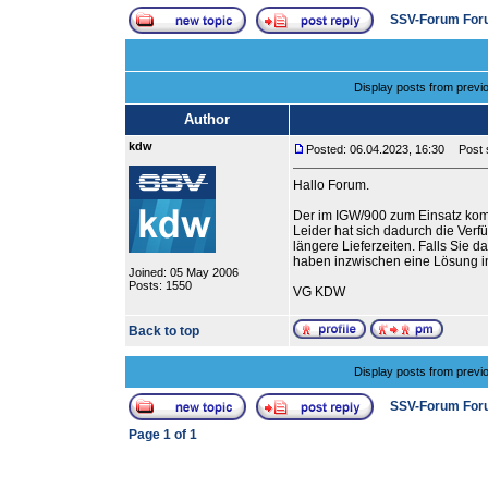
SSV-Forum For
Display posts from previ
Author
kdw
Posted: 06.04.2023, 16:30
Post su
Hallo Forum.
Der im IGW/900 zum Einsatz ko
Leider hat sich dadurch die Verfü
längere Lieferzeiten. Falls Sie 
haben inzwischen eine Lösung in
Joined: 05 May 2006
Posts: 1550
VG KDW
Back to top
Display posts from previ
SSV-Forum For
Page
1
of
1