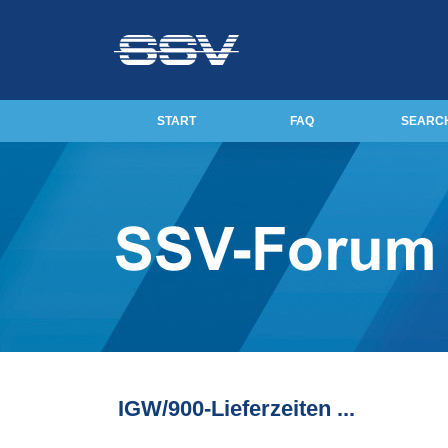
START
FAQ
SEARC
IGW/900-Lieferzeiten ...