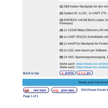
(1)
SIM-Karten-Steckplatz für den min
(2)
System IO: 1x I2C, 1x UART (TTL-
(3)
DNP/8331 mit A/B Boot Loader, 
Firmware)
(4)
1x 10/100 Mbps Ethernet-LAN mit 1
(5)
1x UART (RS232-Schnittstelle mi
(6)
1x miniPCIe-Steckplatz für Funkm
(7)
2x LED, eine davon per Software 
(8)
24 VDC-Spannungsversorgung, 1x
Siehe auch:
https://www.ssv-embed
Siehe auch:
https://www.ssv-embe
Back to top
Display posts from previ
SSV-Forum Forum I
Page
1
of
1