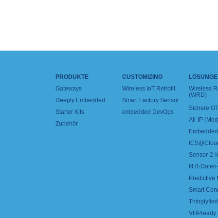
PRODUKTE
CUSTOMIZING
LÖSUNGE
Gateways
Wireless IoT Retrofit
Wireless 
(WRD)
Deeply Embedded
Smart Factory Sensor
Sichere OT
Starter Kits
embedded DevOps
All-IP (Mo
Zubehör
Embedded 
ICS@Clou
Sensor-2-I
I4.0-Daten-
Predictive
Smart Con
Thinglyfied 
VHPready