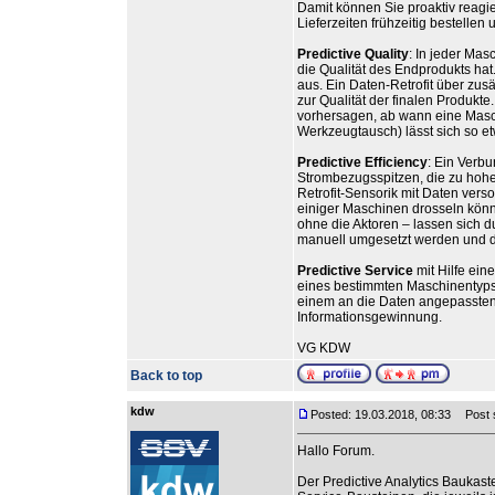
Damit können Sie proaktiv reagier
Lieferzeiten frühzeitig bestelle
Predictive Quality
: In jeder Mas
die Qualität des Endprodukts hat.
aus. Ein Daten-Retrofit über zu
zur Qualität der finalen Produkte. 
vorhersagen, ab wann eine Maschi
Werkzeugtausch) lässt sich so e
Predictive Efficiency
: Ein Verbu
Strombezugsspitzen, die zu hohen
Retrofit-Sensorik mit Daten ver
einiger Maschinen drosseln können
ohne die Aktoren – lassen sich 
manuell umgesetzt werden und d
Predictive Service
mit Hilfe ei
eines bestimmten Maschinentyps 
einem an die Daten angepassten
Informationsgewinnung.
VG KDW
Back to top
kdw
Posted: 19.03.2018, 08:33
Post s
Hallo Forum.
Der Predictive Analytics Baukas