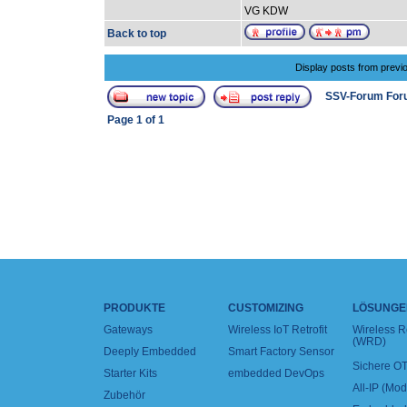
VG KDW
Back to top
Display posts from previ
SSV-Forum For
Page
1
of
1
PRODUKTE
CUSTOMIZING
LÖSUNGE
Gateways
Wireless IoT Retrofit
Wireless 
(WRD)
Deeply Embedded
Smart Factory Sensor
Sichere OT
Starter Kits
embedded DevOps
All-IP (Mo
Zubehör