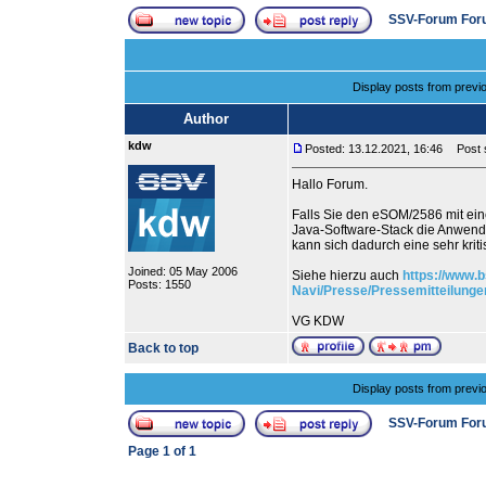
SSV-Forum For
Display posts from previ
Author
kdw
Posted: 13.12.2021, 16:46
Post s
Hallo Forum.
Falls Sie den eSOM/2586 mit ein
Java-Software-Stack die Anwen
kann sich dadurch eine sehr kri
Joined: 05 May 2006
Siehe hierzu auch
https://www.b
Posts: 1550
Navi/Presse/Pressemitteilung
VG KDW
Back to top
Display posts from previ
SSV-Forum For
Page
1
of
1