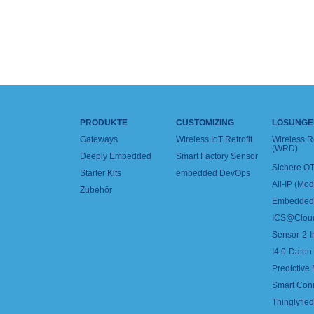
PRODUKTE
CUSTOMIZING
LÖSUNGE
Gateways
Wireless IoT Retrofit
Wireless 
(WRD)
Deeply Embedded
Smart Factory Sensor
Sichere OT
Starter Kits
embedded DevOps
All-IP (Mo
Zubehör
Embedded 
ICS@Clou
Sensor-2-I
I4.0-Daten-
Predictive
Smart Con
Thinglyfied 