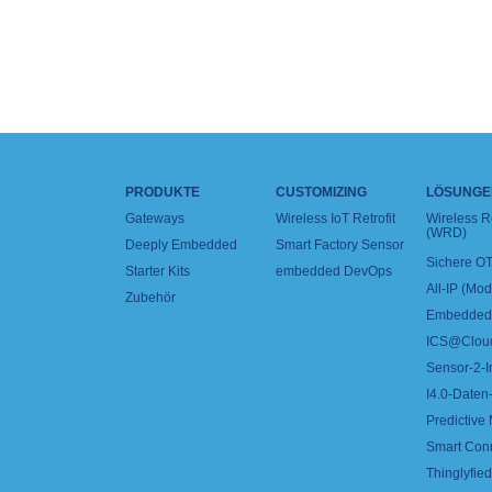
PRODUKTE
CUSTOMIZING
LÖSUNGE
Gateways
Wireless IoT Retrofit
Wireless 
(WRD)
Deeply Embedded
Smart Factory Sensor
Sichere OT
Starter Kits
embedded DevOps
All-IP (Mo
Zubehör
Embedded 
ICS@Clou
Sensor-2-I
I4.0-Daten-
Predictive
Smart Con
Thinglyfied 