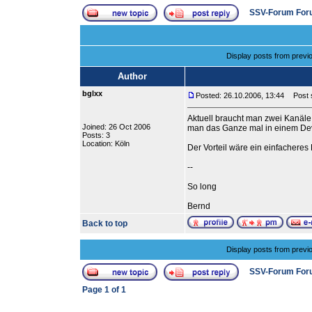
SSV-Forum For
Display posts from previ
Author
bglxx
Posted: 26.10.2006, 13:44
Post s
Aktuell braucht man zwei Kanäl
Joined: 26 Oct 2006
man das Ganze mal in einem D
Posts: 3
Location: Köln
Der Vorteil wäre ein einfacher
--
So long
Bernd
Back to top
Display posts from previ
SSV-Forum For
Page
1
of
1