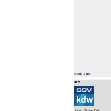
Back to top
kdw
Joined: 05 May 2006