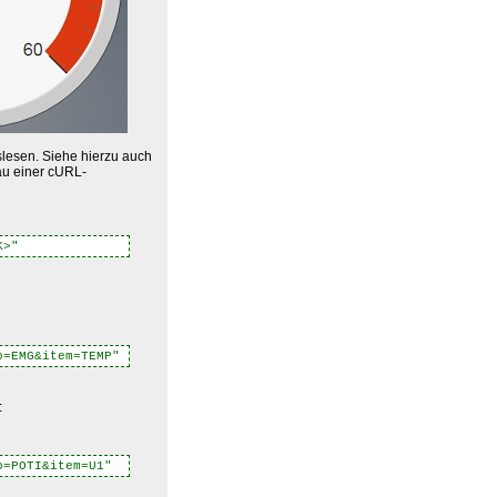
lesen. Siehe hierzu auch
au einer cURL-
K>"
o=EMG&item=TEMP"
:
o=POTI&item=U1"