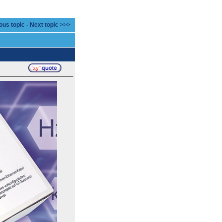
ous topic
-
Next topic >>>