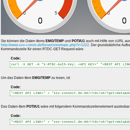
Sie können die Daten-Items
EMG/TEMP
und
POTI/U1
auch mit Hilfe von cURL aus
http://www.ssv-comm.de/forum/viewtopic.php?t=1222
. Der grundsätzliche Aufb
Kommandozeile für einen RTDC-GET-Request wäre:
Code:
curl -X GET -H "X-RTDC-Auth-Key: <API KEY>" "<REST API LIN
Um das Daten-Item
EMG/TEMP
zu lesen, ist
Code:
"<REST API LINK>" = "ssv-connect.de:80/rtdc/v0/?get=data&d
Das Daten-Item
POTI/U1
wäre mit folgendem Kommandozeilenelement auslesbar
Code:
"<REST API LINK>" = "ssv-connect.de:80/rtdc/v0/?get=data&d