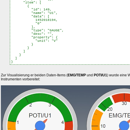
"item": [
{
"id": 149,
"name": "U1",
"data": [
1452018194,
"0"
],
"type": "GAUGE",
"desc": "",
"property": {
"unit": "V"
}
}
]
}
]
}
Zur Visualisierung er beiden Daten-Items (
EMG/TEMP
und
POTI/U1
) wurde eine W
Instrumenten vorbereitet: