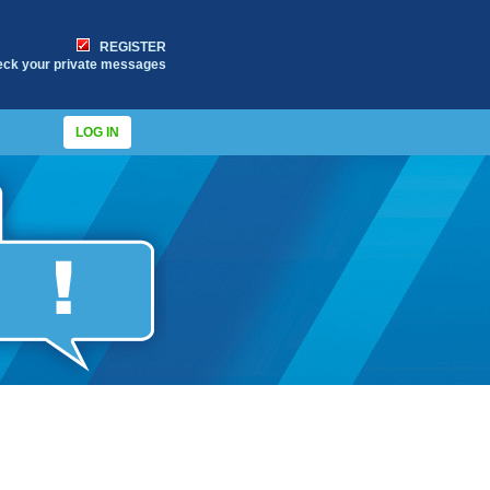
REGISTER
eck your private messages
LOG IN