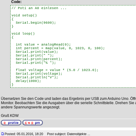
Code:
// Poti an A0 einlesen ...
void setup()
{
Serial.begin(9600);
}
void loop()
{
int value = analogRead(0);
int percent = map(value, 0, 1023, 0, 100);
Serial.print(value);
Serial.print(" ");
Serial.print(percent);
Serial.print("% ");
float voltage = value * (5.0 / 1023.0);
Serial.print(voltage);
Serial.println("V");
delay(1000);
}
Übersetzen Sie den Code und laden das Ergebnis per USB zum Arduino Uno. Öffn
Monitor. Beobachten Sie die Ausgaben über die serielle Schnittstelle. Drehen Sie
andere Spannungswerte angezeigt.
Gruß KDW
Posted: 05.01.2016, 18:20
Post subject: Datenobjekte ...