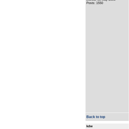
Posts: 1550
Back to top
kdw