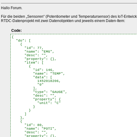
Hallo Forum.
Für die beiden „Sensoren“ (Potentiometer und Temperatursensor) des IoT-Entwickl
RTDC-Datenprojekt mit zwei Datenobjekten und jeweils einem Daten-Item:
Code:
{
"do": [
{
"id": 77,
"name": "EMG",
"desc": "",
"property": {},
"item": [
{
"id": 146,
"name": "TEMP",
"data": [
1452018206,
"0"
],
"type": "GAUGE",
"desc": "",
"property": {
"unit": "C"
}
}
]
},
{
"id": 80,
"name": "POTI",
"desc": "",
"property": {},