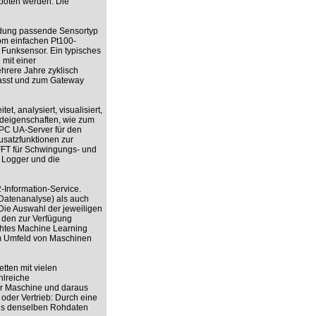
boten werden. Die
endung passende Sensortyp
om einfachen Pt100-
 Funksensor. Ein typisches
mit einer
hrere Jahre zyklisch
fasst und zum Gateway
, analysiert, visualisiert,
rdeigenschaften, wie zum
OPC UA-Server für den
usatzfunktionen zur
FFT für Schwingungs- und
 Logger und die
Information-Service.
 Datenanalyse) als auch
Die Auswahl der jeweiligen
d den zur Verfügung
chtes Machine Learning
im Umfeld von Maschinen
ten mit vielen
hlreiche
ner Maschine und daraus
 oder Vertrieb: Durch eine
aus denselben Rohdaten