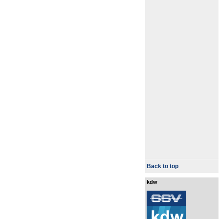
Back to top
kdw