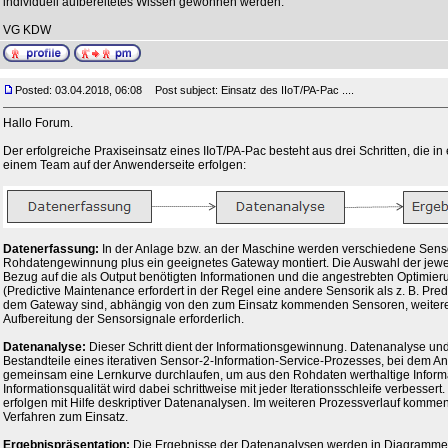
individuell aufbereitetes Wissen gewonnen werden.
VG KDW
Posted: 03.04.2018, 06:08
Post subject: Einsatz des IIoT/PA-Pac ....
Hallo Forum.
Der erfolgreiche Praxiseinsatz eines IIoT/PA-Pac besteht aus drei Schritten, die 
einem Team auf der Anwenderseite erfolgen:
Datenerfassung:
In der Anlage bzw. an der Maschine werden verschiedene Sens
Rohdatengewinnung plus ein geeignetes Gateway montiert. Die Auswahl der jewei
Bezug auf die als Output benötigten Informationen und die angestrebten Optimie
(Predictive Maintenance erfordert in der Regel eine andere Sensorik als z. B. Pred
dem Gateway sind, abhängig von den zum Einsatz kommenden Sensoren, weiter
Aufbereitung der Sensorsignale erforderlich.
Datenanalyse:
Dieser Schritt dient der Informationsgewinnung. Datenanalyse un
Bestandteile eines iterativen Sensor-2-Information-Service-Prozesses, bei dem 
gemeinsam eine Lernkurve durchlaufen, um aus den Rohdaten werthaltige Informa
Informationsqualität wird dabei schrittweise mit jeder Iterationsschleife verbessert.
erfolgen mit Hilfe deskriptiver Datenanalysen. Im weiteren Prozessverlauf komm
Verfahren zum Einsatz.
Ergebnispräsentation:
Die Ergebnisse der Datenanalysen werden in Diagrammen