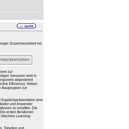
in enger Zusammenarbeit mit
oren zur
ligen Sensoren wird in
rungsziele abgestimmt
ictive Efficiency). Neben
e Baugruppen zur
d Ergebnispräsentation sind
Anbieter und Anwender
tionen zu schaffen. Die
 Die ersten Iterationen
en Machine Learning-
, Tabellen und