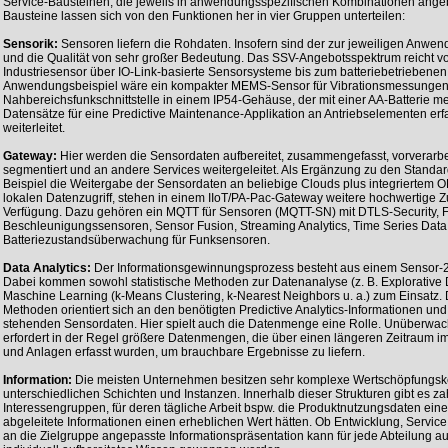
Service-Bausteinen, die jeweils in anwendungsspezifischen Kombinationen ange
Bausteine lassen sich von den Funktionen her in vier Gruppen unterteilen:
Sensorik:
Sensoren liefern die Rohdaten. Insofern sind der zur jeweiligen Anw
und die Qualität von sehr großer Bedeutung. Das SSV-Angebotsspektrum reicht v
Industriesensor über IO-Link-basierte Sensorsysteme bis zum batteriebetriebenen
Anwendungsbeispiel wäre ein kompakter MEMS-Sensor für Vibrationsmessungen 
Nahbereichsfunkschnittstelle in einem IP54-Gehäuse, der mit einer AA-Batterie me
Datensätze für eine Predictive Maintenance-Applikation an Antriebselementen er
weiterleitet.
Gateway:
Hier werden die Sensordaten aufbereitet, zusammengefasst, vorverarbeitet
segmentiert und an andere Services weitergeleitet. Als Ergänzung zu den Standa
Beispiel die Weitergabe der Sensordaten an beliebige Clouds plus integriertem 
lokalen Datenzugriff, stehen in einem IIoT/PA-Pac-Gateway weitere hochwertige Z
Verfügung. Dazu gehören ein MQTT für Sensoren (MQTT-SN) mit DTLS-Security, 
Beschleunigungssensoren, Sensor Fusion, Streaming Analytics, Time Series Data
Batteriezustandsüberwachung für Funksensoren.
Data Analytics:
Der Informationsgewinnungsprozess besteht aus einem Sensor-2-
Dabei kommen sowohl statistische Methoden zur Datenanalyse (z. B. Explorative
Maschine Learning (k-Means Clustering, k-Nearest Neighbors u. a.) zum Einsatz. 
Methoden orientiert sich an den benötigten Predictive Analytics-Informationen un
stehenden Sensordaten. Hier spielt auch die Datenmenge eine Rolle. Unüberwa
erfordert in der Regel größere Datenmengen, die über einen längeren Zeitraum 
und Anlagen erfasst wurden, um brauchbare Ergebnisse zu liefern.
Information:
Die meisten Unternehmen besitzen sehr komplexe Wertschöpfungsket
unterschiedlichen Schichten und Instanzen. Innerhalb dieser Strukturen gibt es za
Interessengruppen, für deren tägliche Arbeit bspw. die Produktnutzungsdaten ei
abgeleitete Informationen einen erheblichen Wert hätten. Ob Entwicklung, Service
an die Zielgruppe angepasste Informationspräsentation kann für jede Abteilung 