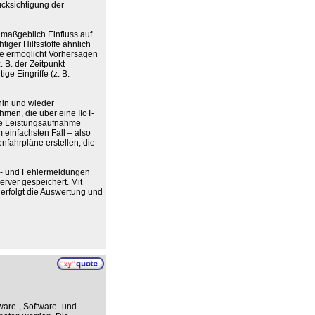
ücksichtigung der
 maßgeblich Einfluss auf
tiger Hilfsstoffe ähnlich
se ermöglicht Vorhersagen
. B. der Zeitpunkt
e Eingriffe (z. B.
hin und wieder
hmen, die über eine IIoT-
die Leistungsaufnahme
 einfachsten Fall – also
fahrpläne erstellen, die
us- und Fehlermeldungen
rver gespeichert. Mit
erfolgt die Auswertung und
ware-, Software- und