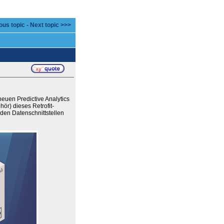
ous topic
-
Next topic >>>
euen Predictive Analytics
ör) dieses Retrofit-
en Datenschnittstellen