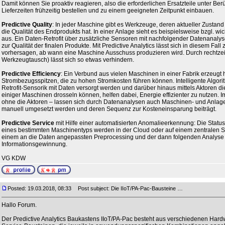
Damit können Sie proaktiv reagieren, also die erforderlichen Ersatzteile unter Ber
Lieferzeiten frühzeitig bestellen und zu einem geeigneten Zeitpunkt einbauen.
Predictive Quality
: In jeder Maschine gibt es Werkzeuge, deren aktueller Zustand
die Qualität des Endprodukts hat. In einer Anlage sieht es beispielsweise bzgl. wich
aus. Ein Daten-Retrofit über zusätzliche Sensoren mit nachfolgender Datenanaly
zur Qualität der finalen Produkte. Mit Predictive Analytics lässt sich in diesem Fall z
vorhersagen, ab wann eine Maschine Ausschuss produzieren wird. Durch rechtzeitig
Werkzeugtausch) lässt sich so etwas verhindern.
Predictive Efficiency
: Ein Verbund aus vielen Maschinen in einer Fabrik erzeugt 
Strombezugsspitzen, die zu hohen Stromkosten führen können. Intelligente Algorit
Retrofit-Sensorik mit Daten versorgt werden und darüber hinaus mittels Aktoren 
einiger Maschinen drosseln können, helfen dabei, Energie effizienter zu nutzen. Im
ohne die Aktoren – lassen sich durch Datenanalysen auch Maschinen- und Anlagen
manuell umgesetzt werden und deren Sequenz zur Kosteneinsparung beiträgt.
Predictive Service
mit Hilfe einer automatisierten Anomalieerkennung: Die Stat
eines bestimmten Maschinentyps werden in der Cloud oder auf einem zentralen Se
einem an die Daten angepassten Preprocessing und der dann folgenden Analyse 
Informationsgewinnung.
VG KDW
Posted: 19.03.2018, 08:33
Post subject: Die IIoT/PA-Pac-Bausteine …
Hallo Forum.
Der Predictive Analytics Baukastens IIoT/PA-Pac besteht aus verschiedenen Hard