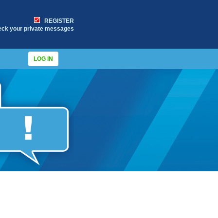
REGISTER
eck your private messages
LOG IN