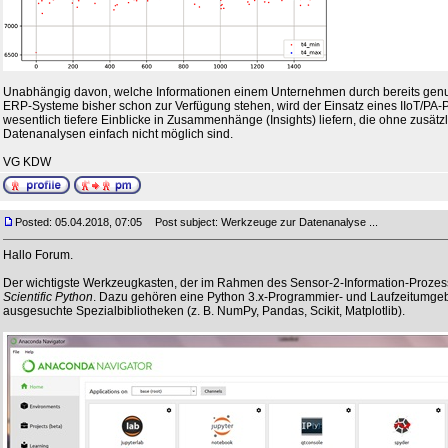
Unabhängig davon, welche Informationen einem Unternehmen durch bereits gen
ERP-Systeme bisher schon zur Verfügung stehen, wird der Einsatz eines IIoT/PA-P
wesentlich tiefere Einblicke in Zusammenhänge (Insights) liefern, die ohne zusät
Datenanalysen einfach nicht möglich sind.
VG KDW
Posted: 05.04.2018, 07:05
Post subject: Werkzeuge zur Datenanalyse ...
Hallo Forum.
Der wichtigste Werkzeugkasten, der im Rahmen des Sensor-2-Information-Prozess
Scientific Python
. Dazu gehören eine Python 3.x-Programmier- und Laufzeitumge
ausgesuchte Spezialbibliotheken (z. B. NumPy, Pandas, Scikit, Matplotlib).