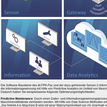
Die Software-Bausteine des
IIoT/PA-Pac
und der dazu gehörende Sensor-2-Inform
die Informationsgewinnung mit Hilfe von Predictive Analytics im Umfeld von Masc
Dadurch haben Sie beispielsweise folgende Optimierungsmöglichkeiten:
Predictive Maintenance
: Durch einen Daten- und Informationsgewinnungsprozes
Maschinenstillstände vermieden werden. Mit Hilfe von Data Science-Methoden er
„Der Antrieb A in Maschine B wird mit einer Wahrscheinlichkeit von x% innerhalb v