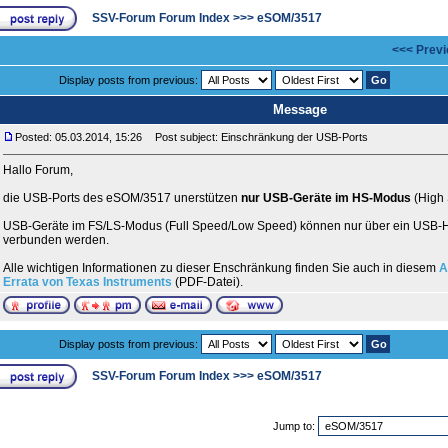
SSV-Forum Forum Index
>>>
eSOM/3517
<<< Previ
Display posts from previous:
Message
Posted: 05.03.2014, 15:26
Post subject: Einschränkung der USB-Ports
Hallo Forum,
die USB-Ports des eSOM/3517 unerstützen
nur USB-Geräte im HS-Modus
(High 
USB-Geräte im FS/LS-Modus (Full Speed/Low Speed) können nur über ein USB
verbunden werden.
Alle wichtigen Informationen zu dieser Enschränkung finden Sie auch in diesem
A
Errata von Texas Instruments
(PDF-Datei).
Display posts from previous:
SSV-Forum Forum Index
>>>
eSOM/3517
Jump to: