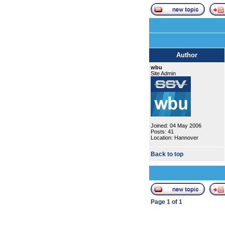
Author
wbu
Site Admin
Joined: 04 May 2006
Posts: 41
Location: Hannover
Back to top
Page
1
of
1