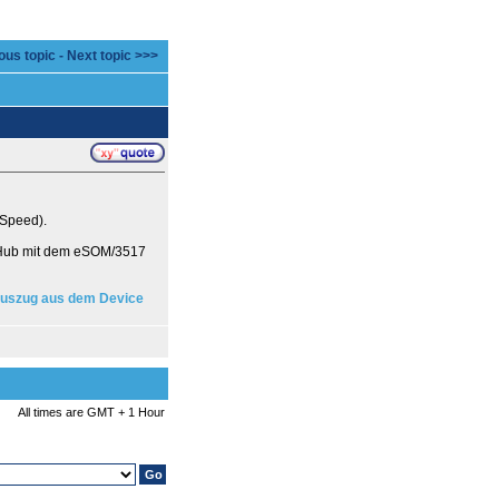
ous topic
-
Next topic >>>
Speed).
-Hub mit dem eSOM/3517
uszug aus dem Device
All times are GMT + 1 Hour