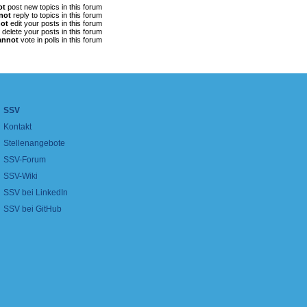
ot
post new topics in this forum
not
reply to topics in this forum
ot
edit your posts in this forum
delete your posts in this forum
annot
vote in polls in this forum
SSV
Kontakt
Stellenangebote
SSV-Forum
SSV-Wiki
SSV bei LinkedIn
SSV bei GitHub