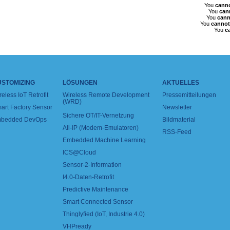
You
cann
You
can
You
cann
You
cannot
You
c
USTOMIZING
LÖSUNGEN
AKTUELLES
reless IoT Retrofit
Wireless Remote Development
Pressemitteilungen
(WRD)
art Factory Sensor
Newsletter
Sichere OT/IT-Vernetzung
bedded DevOps
Bildmaterial
All-IP (Modem-Emulatoren)
RSS-Feed
Embedded Machine Learning
ICS@Cloud
Sensor-2-Information
I4.0-Daten-Retrofit
Predictive Maintenance
Smart Connected Sensor
Thinglyfied (IoT, Industrie 4.0)
VHPready