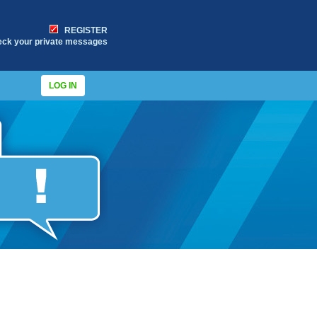
REGISTER
eck your private messages
LOG IN