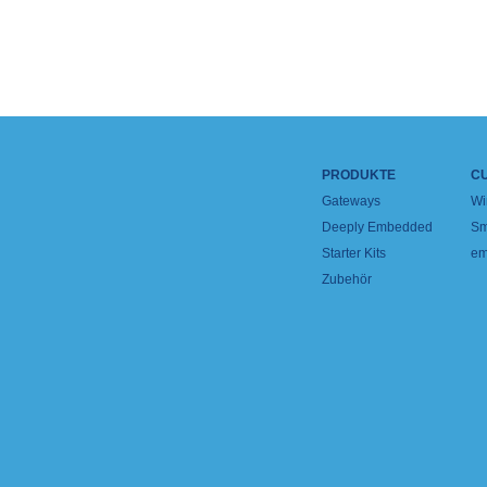
PRODUKTE
C
Gateways
Wi
Deeply Embedded
Sm
Starter Kits
em
Zubehör