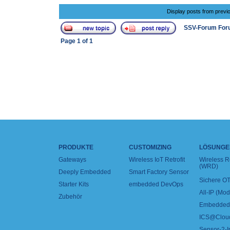
Display posts from previ
SSV-Forum For
Page
1
of
1
PRODUKTE
CUSTOMIZING
LÖSUNGE
Gateways
Wireless IoT Retrofit
Wireless 
(WRD)
Deeply Embedded
Smart Factory Sensor
Sichere OT
Starter Kits
embedded DevOps
All-IP (Mo
Zubehör
Embedded 
ICS@Clou
Sensor-2-I