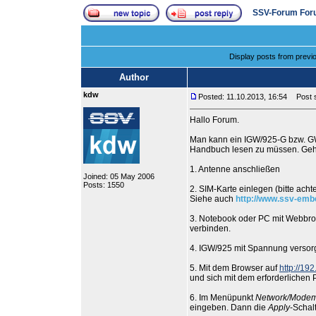
SSV-Forum For
Display posts from previ
Author
kdw
Posted: 11.10.2013, 16:54
Post su
Hallo Forum.
Man kann ein IGW/925-G bzw. GW
Handbuch lesen zu müssen. Gehen
1. Antenne anschließen
Joined: 05 May 2006
Posts: 1550
2. SIM-Karte einlegen (bitte acht
Siehe auch
http://www.ssv-emb
3. Notebook oder PC mit Webbro
verbinden.
4. IGW/925 mit Spannung verso
5. Mit dem Browser auf
http://19
und sich mit dem erforderliche
6. Im Menüpunkt
Network/Mode
eingeben. Dann die
Apply
-Schal