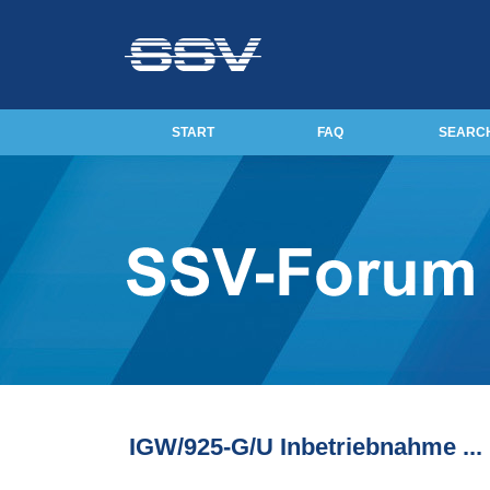
START
FAQ
SEARC
IGW/925-G/U Inbetriebnahme ...