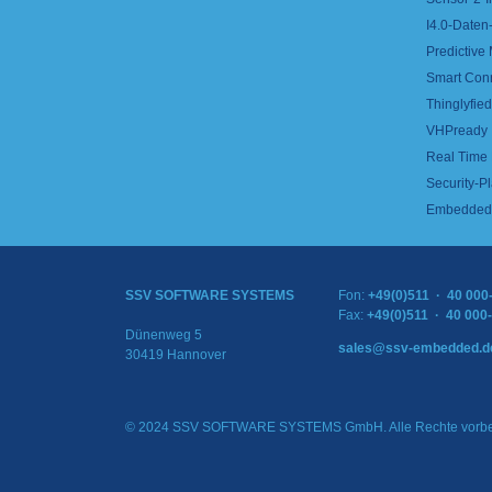
I4.0-Daten-
Predictive
Smart Con
Thinglyfied 
VHPready
Real Time
Security-Pl
Embedded 
SSV SOFTWARE SYSTEMS
Fon:
+49(0)511 · 40 000
Fax:
+49(0)511 · 40 000
Dünenweg 5
sales@ssv-embedded.d
30419 Hannover
© 2024 SSV SOFTWARE SYSTEMS GmbH. Alle Rechte vorbe