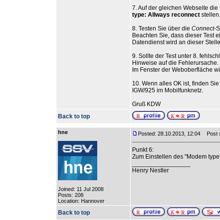
7. Auf der gleichen Webseite die
type: Allways reconnect
stellen
8. Testen Sie über die
Connect
-S
Beachten Sie, dass dieser Test e
Datendienst wird an dieser Stell
9. Sollte der Test unter 8. fehl
Hinweise auf die Fehlerursache.
Im Fenster der Weboberfläche wir
10. Wenn alles OK ist, finden Si
IGW/925 im Mobilfunknetz.
Gruß KDW
Back to top
hne
Posted: 28.10.2013, 12:04
Post s
Punkt 6:
Zum Einstellen des "Modem type" 
_________________
Henry Nestler
Joined: 11 Jul 2008
Posts: 208
Location: Hannover
Back to top