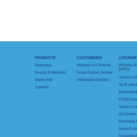
PRODUKTE
CUSTOMIZING
LÖSUNGE
Gateways
Wireless IoT Retrofit
Wireless 
(WRD)
Deeply Embedded
Smart Factory Sensor
Sichere OT
Starter Kits
embedded DevOps
All-IP (Mo
Zubehör
Embedded 
ICS@Clou
Sensor-2-I
I4.0-Daten-
Predictive
Smart Con
Thinglyfied 