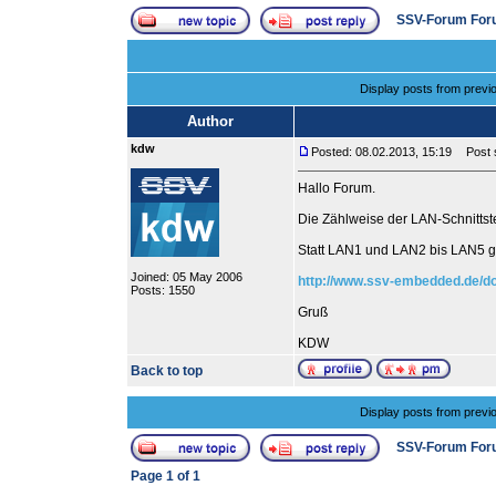
SSV-Forum For
Display posts from previ
Author
kdw
Posted: 08.02.2013, 15:19
Post s
Hallo Forum.
Die Zählweise der LAN-Schnittste
Statt LAN1 und LAN2 bis LAN5 g
Joined: 05 May 2006
http://www.ssv-embedded.de/d
Posts: 1550
Gruß
KDW
Back to top
Display posts from previ
SSV-Forum For
Page
1
of
1