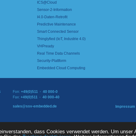
ICS@Cloud
Sensor-2-Information
I4.0-Daten-Retrofit
Predictive Maintenance
Smart Connected Sensor
Thinglyfied (IoT, Industrie 4.0)
VHPready
Real Time Data Channels
Security-Plattform
Embedded Cloud Computing
S
Fon:
+49(0)511 · 40 000-0
Fax:
+49(0)511 · 40 000-40
sales@ssv-embedded.de
Impressum
TEMS GmbH. Alle Rechte vorbehalten.
 einverstanden, dass Cookies verwendet werden. Um unser A