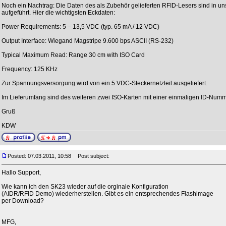
Noch ein Nachtrag: Die Daten des als Zubehör gelieferten RFID-Lesers sind in un
aufgeführt. Hier die wichtigsten Eckdaten:
Power Requirements: 5 – 13,5 VDC (typ. 65 mA / 12 VDC)
Output Interface: Wiegand Magstripe 9.600 bps ASCII (RS-232)
Typical Maximum Read: Range 30 cm with ISO Card
Frequency: 125 KHz
Zur Spannungsversorgung wird von ein 5 VDC-Steckernetzteil ausgeliefert.
Im Lieferumfang sind des weiteren zwei ISO-Karten mit einer einmaligen ID-Numm
Gruß
KDW
Posted: 07.03.2011, 10:58
Post subject:
Hallo Support,
Wie kann ich den SK23 wieder auf die orginale Konfiguration
(AIDR/RFID Demo) wiederherstellen. Gibt es ein entsprechendes Flashimage
per Download?
MFG,