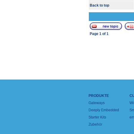
Back to top
Page
1
of
1
PRODUKTE
C
Gateways
Wi
Deeply Embedded
Sm
Starter Kits
em
Zubehör