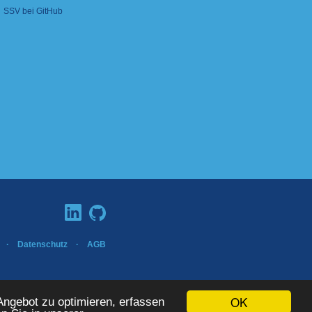
SSV bei GitHub
·
Datenschutz
·
AGB
ISO 9001:2015
OK
ngebot zu optimieren, erfassen