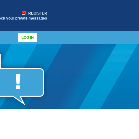
REGISTER
eck your private messages
LOG IN