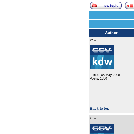
Author
kdw
Joined: 05 May 2006
Posts: 1550
Back to top
kdw