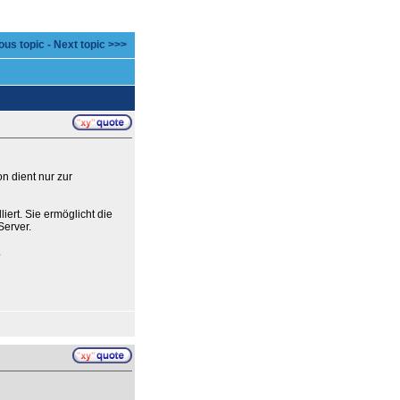
ous topic
-
Next topic >>>
n dient nur zur
iert. Sie ermöglicht die
Server.
.