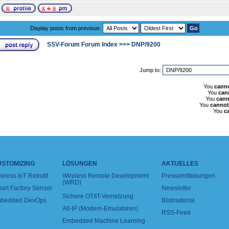
Display posts from previous:
SSV-Forum Forum Index
>>>
DNP/9200
Jump to:
You
cann
You
can
You
cann
You
cannot
You
c
USTOMIZING
LÖSUNGEN
AKTUELLES
reless IoT Retrofit
Wireless Remote Development
Pressemitteilungen
(WRD)
art Factory Sensor
Newsletter
Sichere OT/IT-Vernetzung
bedded DevOps
Bildmaterial
All-IP (Modem-Emulatoren)
RSS-Feed
Embedded Machine Learning