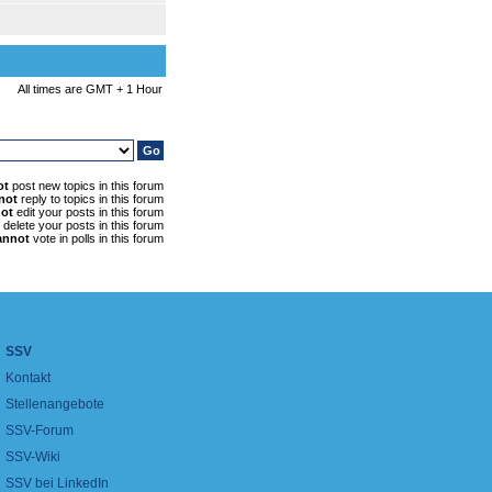
All times are GMT + 1 Hour
ot
post new topics in this forum
not
reply to topics in this forum
ot
edit your posts in this forum
delete your posts in this forum
annot
vote in polls in this forum
SSV
Kontakt
Stellenangebote
SSV-Forum
SSV-Wiki
SSV bei LinkedIn