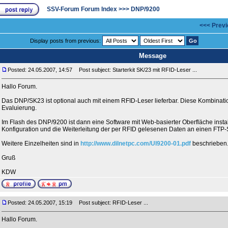
SSV-Forum Forum Index
>>>
DNP/9200
<<< Previ
Display posts from previous:
Message
Posted: 24.05.2007, 14:57
Post subject: Starterkit SK/23 mit RFID-Leser ...
Hallo Forum.
Das DNP/SK23 ist optional auch mit einem RFID-Leser lieferbar. Diese Kombinatio
Evaluierung.
Im Flash des DNP/9200 ist dann eine Software mit Web-basierter Oberfläche install
Konfiguration und die Weiterleitung der per RFID gelesenen Daten an einen FTP-
Weitere Einzelheiten sind in
http://www.dilnetpc.com/UI9200-01.pdf
beschrieben
Gruß
KDW
Posted: 24.05.2007, 15:19
Post subject: RFID-Leser ...
Hallo Forum.