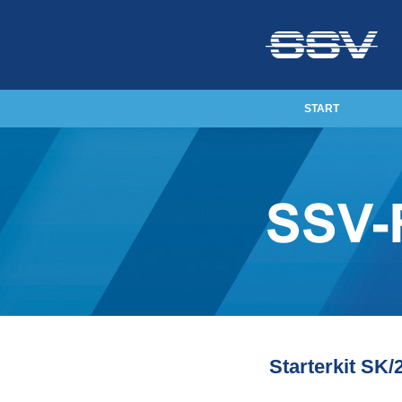
START
Starterkit SK/