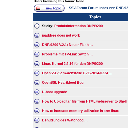
Users browsing this forum: None
SSV-Forum Forum Index
>>>
DNP/9
Topics
Sticky:
Produktinformation DNP/9200
ipaddree does not work
DNP/9200 V.2.1: Neuer Flash …
Probleme mit TP-Link Switch …
Linux-Kernel 2.6.16 für den DNP/9200
OpenSSL-Schwachstelle CVE-2014-0224 ...
OpenSSL Heartbleed Bug
U-boot upgrade
How to Upload tar file from HTML webserver to Shell 
How to increase memory utilization in arm linux
Benutzung des Watchdog …