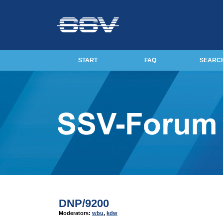
START
FAQ
SEARC
DNP/9200
Moderators:
wbu
,
kdw