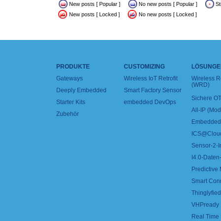
New posts [ Popular ]
No new posts [ Popular ]
St
New posts [ Locked ]
No new posts [ Locked ]
PRODUKTE
CUSTOMIZING
LÖSUNGE
Gateways
Wireless IoT Retrofit
Wireless 
(WRD)
Deeply Embedded
Smart Factory Sensor
Sichere OT
Starter Kits
embedded DevOps
All-IP (Mo
Zubehör
Embedded 
ICS@Clou
Sensor-2-I
I4.0-Daten-
Predictive
Smart Con
Thinglyfied 
VHPready
Real Time