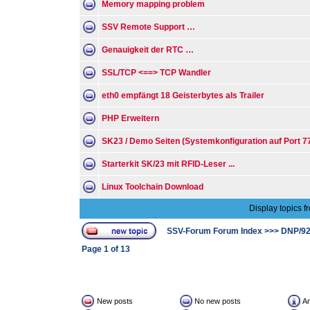
Memory mapping problem
SSV Remote Support …
Genauigkeit der RTC …
SSL/TCP <==> TCP Wandler
eth0 empfängt 18 Geisterbytes als Trailer
PHP Erweitern
SK23 / Demo Seiten (Systemkonfiguration auf Port 7
Starterkit SK/23 mit RFID-Leser ...
Linux Toolchain Download
Display topics f
SSV-Forum Forum Index
>>>
DNP/9
Page
1
of
13
New posts
No new posts
A