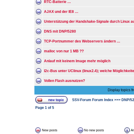
RTC-Batterie …
AJAX und der IE8 …
Unterstützung der Handshake-Signale durch Linux 
DNS mit DNP/5280
TCP-Portnummer des Webservers ändern …
malloc von nur 1 MB ??
Anlauf mit keinem Image mehr möglich
I2c-Bus unter UClinux (linux2.4); welche Möglichkeite
Vollen Flash ausnutzen?
Display topics f
SSV-Forum Forum Index
>>>
DNP/5
Page
1
of
5
New posts
No new posts
A