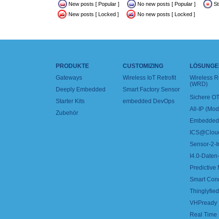
New posts [ Popular ]
No new posts [ Popular ]
St
New posts [ Locked ]
No new posts [ Locked ]
PRODUKTE
CUSTOMIZING
LÖSUNGE
Gateways
Wireless IoT Retrofit
Wireless 
(WRD)
Deeply Embedded
Smart Factory Sensor
Sichere OT
Starter Kits
embedded DevOps
All-IP (Mo
Zubehör
Embedded 
ICS@Clou
Sensor-2-I
I4.0-Daten-
Predictive
Smart Con
Thinglyfied 
VHPready
Real Time