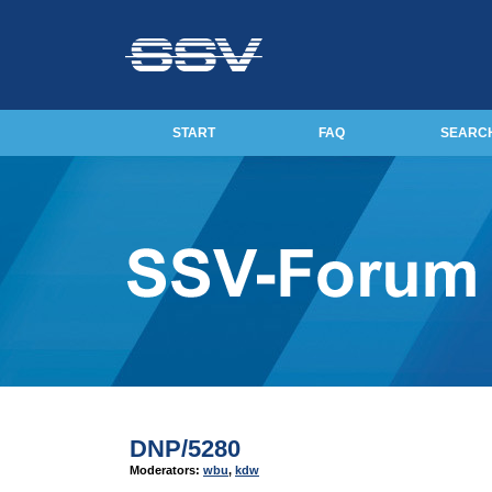
START
FAQ
SEARC
DNP/5280
Moderators:
wbu
,
kdw