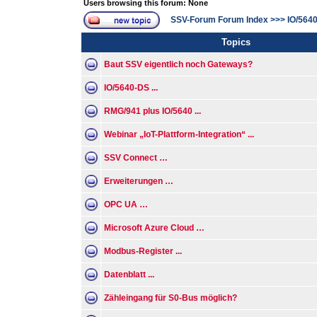
Users browsing this forum: None
SSV-Forum Forum Index
>>>
IO/564
Topics
Baut SSV eigentlich noch Gateways?
IO/5640-DS ...
RMG/941 plus IO/5640 ...
Webinar „IoT-Plattform-Integration“ ...
SSV Connect …
Erweiterungen …
OPC UA …
Microsoft Azure Cloud …
Modbus-Register ...
Datenblatt ...
Zähleingang für S0-Bus möglich?