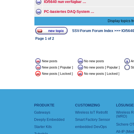
IO/5640 nun verfügbar …
PC-basiertes DAQ-System …
Display topics f
SSV-Forum Forum Index
>>>
IO/564
Page
1
of
2
New posts
No new posts
A
New posts [ Popular ]
No new posts [ Popular ]
St
New posts [ Locked ]
No new posts [ Locked ]
PRODUKTE
CUSTOMIZING
LÖSUNGE
Gateways
Wireless IoT Retrofit
Wireless 
(WRD)
Deeply Embedded
Smart Factory Sensor
Sichere OT
Starter Kits
embedded DevOps
All-IP (Mo