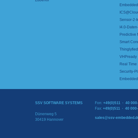
Zubehör
Embedded 
ICS@Clou
Sensor-2-I
I4.0-Daten-
Predictive
Smart Con
Thinglyfied 
VHPready
Real Time
Security-Pl
Embedded 
SSV SOFTWARE SYSTEMS
Fon:
+49(0)511 · 40 000
Fax:
+49(0)511 · 40 000
Dünenweg 5
sales@ssv-embedded.d
30419 Hannover