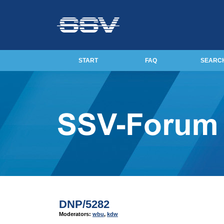
START
FAQ
SEARC
DNP/5282
Moderators:
wbu
,
kdw