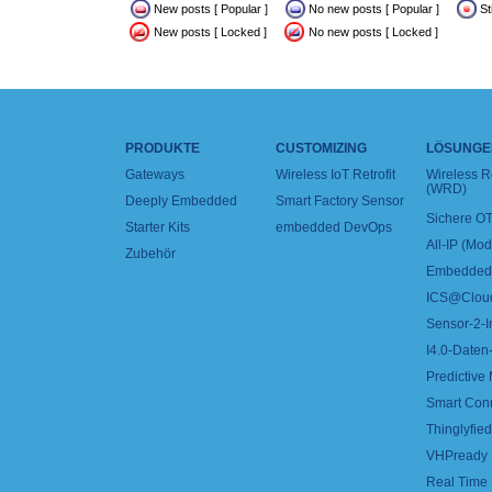
New posts [ Popular ]
No new posts [ Popular ]
St
New posts [ Locked ]
No new posts [ Locked ]
PRODUKTE
CUSTOMIZING
LÖSUNGE
Gateways
Wireless IoT Retrofit
Wireless 
(WRD)
Deeply Embedded
Smart Factory Sensor
Sichere OT
Starter Kits
embedded DevOps
All-IP (Mo
Zubehör
Embedded 
ICS@Clou
Sensor-2-I
I4.0-Daten-
Predictive
Smart Con
Thinglyfied 
VHPready
Real Time