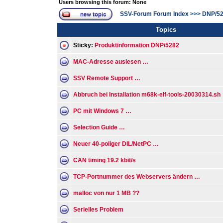
Users browsing this forum: None
SSV-Forum Forum Index
>>>
DNP/5
Topics
Sticky:
Produktinformation DNP/5282
MAC-Adresse auslesen …
SSV Remote Support …
Abbruch bei Installation m68k-elf-tools-20030314.sh
PC mit Windows 7 …
Selection Guide …
Neuer 40-poliger DIL/NetPC …
CAN timing 19.2 kbit/s
TCP-Portnummer des Webservers ändern …
malloc von nur 1 MB ??
Serielles Problem