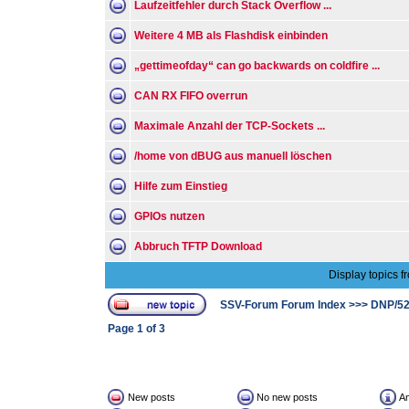
Laufzeitfehler durch Stack Overflow ...
Weitere 4 MB als Flashdisk einbinden
„gettimeofday“ can go backwards on coldfire ...
CAN RX FIFO overrun
Maximale Anzahl der TCP-Sockets ...
/home von dBUG aus manuell löschen
Hilfe zum Einstieg
GPIOs nutzen
Abbruch TFTP Download
Display topics f
SSV-Forum Forum Index
>>>
DNP/5
Page
1
of
3
New posts
No new posts
A