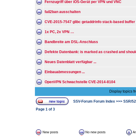
Fernzugriff über iOS-Gerät per VPN und VNC
fail2ban ausschalten
CVE-2015-7547 glibc getaddrinfo stack-based buffer
1x PC, 2x VPN …
Bandbreite am DSL-Anschluss
Defekte Datenbank: is marked as crashed and should
Neues Datenblatt verfügbar ...
Einbauabmessungen ...
OpenVPN Schwachstelle CVE-2014-8104
Display topics f
SSV-Forum Forum Index
>>>
SSR/52
Page
1
of
3
New posts
No new posts
A