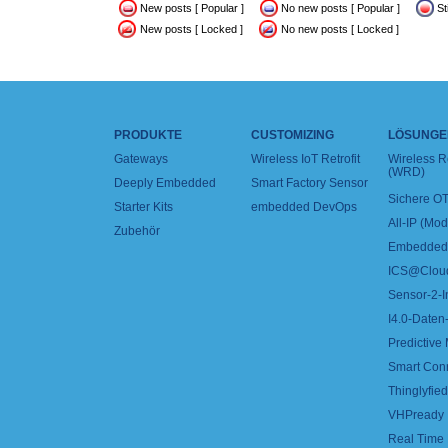
New posts [ Popular ]
No new posts [ Popular ]
St
New posts [ Locked ]
No new posts [ Locked ]
PRODUKTE
CUSTOMIZING
LÖSUNGE
Gateways
Wireless IoT Retrofit
Wireless 
(WRD)
Deeply Embedded
Smart Factory Sensor
Sichere OT
Starter Kits
embedded DevOps
All-IP (Mo
Zubehör
Embedded 
ICS@Clou
Sensor-2-I
I4.0-Daten-
Predictive
Smart Con
Thinglyfied 
VHPready
Real Time