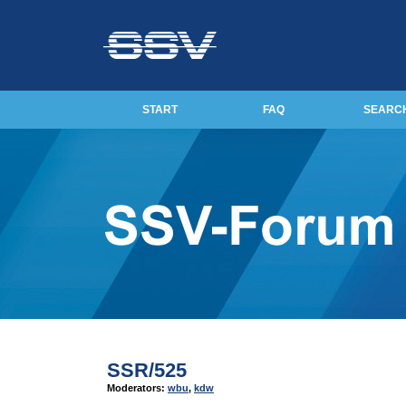
START
FAQ
SEARC
SSR/525
Moderators:
wbu
,
kdw