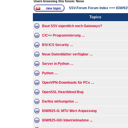
Users browsing this forum: None
SSV-Forum Forum Index
>>>
IGW/92
Topics
Baut SSV eigentlich noch Gateways?
C/C++ Programmierung …
BSI ICS Security …
Neue Datenblätter verfügbar …
Server in Python …
Python …
OpenVPN-Downloads für PCs …
OpenSSL Heartbleed Bug
Darlloz wirkungslos …
IGW/925-G: MTU Wert Anpassung
IGW/925-G/U Inbetriebnahme ...