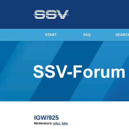
START
FAQ
SEARC
IGW/925
Moderators:
wbu
,
kdw