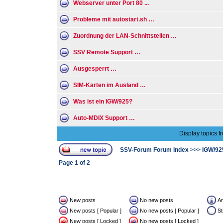
Webserver unter Port 80 ...
Probleme mit autostart.sh …
Zuordnung der LAN-Schnittstellen …
SSV Remote Support …
Ausgesperrt …
SIM-Karten im Ausland …
Was ist ein IGW/925?
Auto-MDIX Support …
Display topics f
SSV-Forum Forum Index
>>>
IGW/92
Page
1
of
2
New posts
No new posts
A
New posts [ Popular ]
No new posts [ Popular ]
St
New posts [ Locked ]
No new posts [ Locked ]