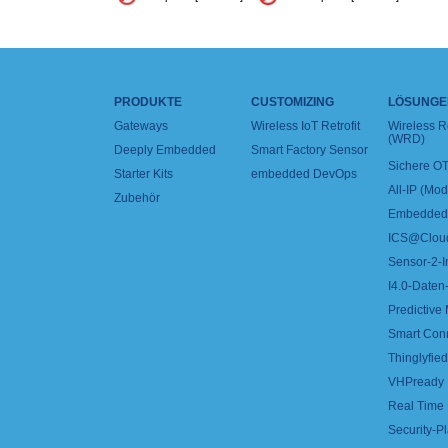
PRODUKTE
CUSTOMIZING
LÖSUNGE
Gateways
Wireless IoT Retrofit
Wireless 
(WRD)
Deeply Embedded
Smart Factory Sensor
Sichere OT
Starter Kits
embedded DevOps
All-IP (Mo
Zubehör
Embedded 
ICS@Clou
Sensor-2-I
I4.0-Daten-
Predictive
Smart Con
Thinglyfied 
VHPready
Real Time
Security-Pl